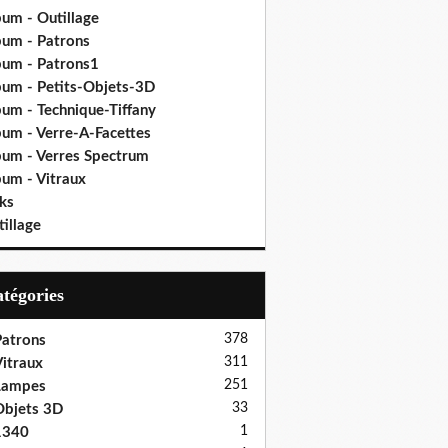
bum - Outillage
bum - Patrons
bum - Patrons1
bum - Petits-Objets-3D
bum - Technique-Tiffany
bum - Verre-A-Facettes
bum - Verres Spectrum
bum - Vitraux
ks
illage
Catégories
378
atrons
311
itraux
251
Lampes
33
bjets 3D
1
1340