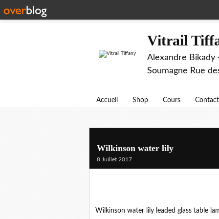
Vitrail Tif
Alexandre Bikady -
Soumagne Rue des 
Accueil
Shop
Cours
Contact
Wilkinson water lily
8 Juillet 2017
Wilkinson water lily leaded glass table 