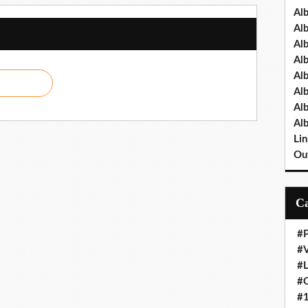
Al
Al
Al
Al
Al
Al
Al
Al
Lin
Out
#P
#V
#
#O
#