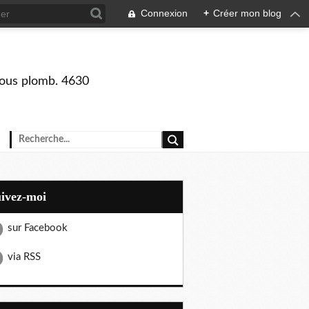
Connexion
+
Créer mon blog
 sous plomb. 4630
uivez-moi
sur Facebook
via RSS