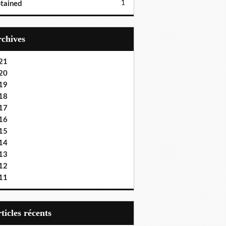
1
tained
Archives
21
20
19
18
17
16
15
14
13
12
11
articles récents