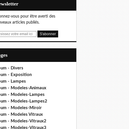
Newsletter
nnez-vous pour être averti des
veaux articles publiés.
ages
bum - Divers
bum - Exposition
bum - Lampes
bum - Modeles-Animaux
bum - Modeles-Lampes
bum - Modeles-Lampes2
bum - Modeles-Miroir
bum - Modeles Vitraux
bum - Modeles-Vitraux2
bum - Modeles-Vitraux3