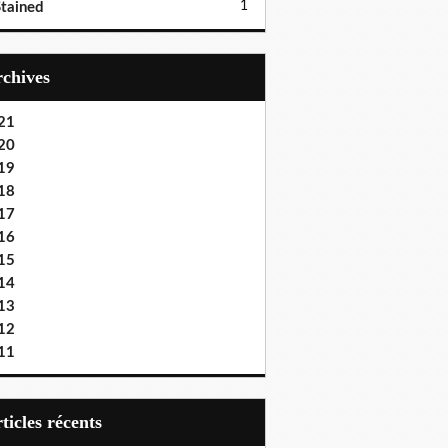
1
tained
Archives
21
20
19
18
17
16
15
14
13
12
11
articles récents