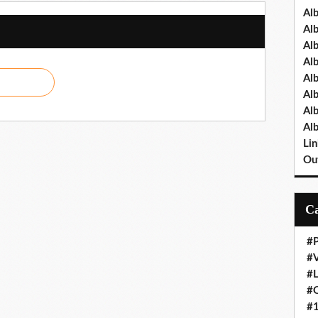
Al
Al
Al
Al
Al
Al
Al
Al
Lin
Out
#P
#V
#
#O
#