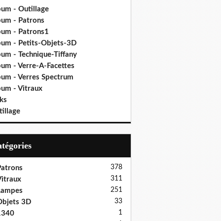
bum - Outillage
bum - Patrons
bum - Patrons1
bum - Petits-Objets-3D
bum - Technique-Tiffany
bum - Verre-A-Facettes
bum - Verres Spectrum
bum - Vitraux
ks
illage
Catégories
378
atrons
311
itraux
251
Lampes
33
bjets 3D
1
1340