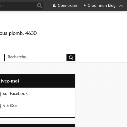
Connexion
+
Créer mon blog
 sous plomb. 4630
uivez-moi
sur Facebook
via RSS