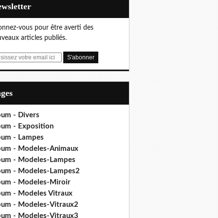
Newsletter
nnez-vous pour être averti des
veaux articles publiés.
ages
bum - Divers
bum - Exposition
bum - Lampes
bum - Modeles-Animaux
bum - Modeles-Lampes
bum - Modeles-Lampes2
bum - Modeles-Miroir
bum - Modeles Vitraux
bum - Modeles-Vitraux2
bum - Modeles-Vitraux3