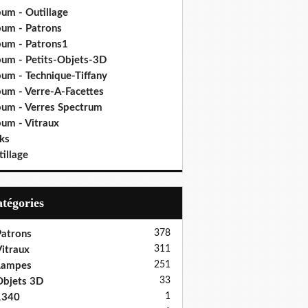
bum - Outillage
bum - Patrons
bum - Patrons1
bum - Petits-Objets-3D
bum - Technique-Tiffany
bum - Verre-A-Facettes
bum - Verres Spectrum
bum - Vitraux
ks
illage
Catégories
378
atrons
311
itraux
251
Lampes
33
bjets 3D
1
1340