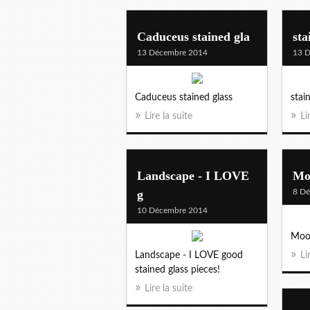
Caduceus stained gla
sta
13 Décembre 2014
13 
Caduceus stained glass
stai
Lire la suite
Li
Landscape - I LOVE
Mo
g
8 D
10 Décembre 2014
Moo
Landscape - I LOVE good
Li
stained glass pieces!
Lire la suite