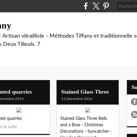
fany
 Artisan vitrailliste - Méthodes Tiffany et traditionnelle
Deux Tilleuls. 7
S
nted quarries
Stained Glass Three
Décembre 2014
13 Décembre 2014
ted quarries
Stained Glass Three Bells
and a Bow - Christmas
re la suite
Decorations - Suncatcher -