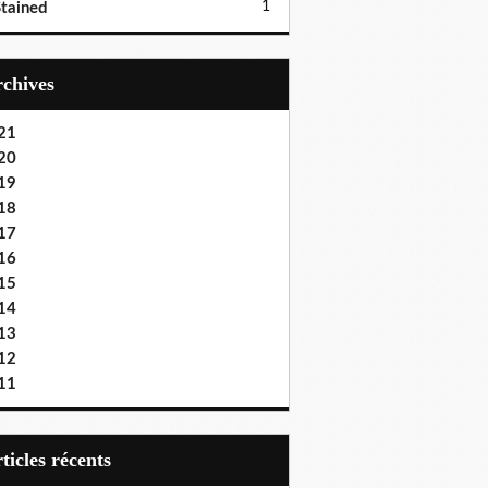
1
tained
Archives
21
20
19
18
17
16
15
14
13
12
11
articles récents