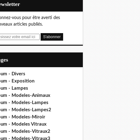
Newsletter
nnez-vous pour être averti des
veaux articles publiés.
ages
bum - Divers
bum - Exposition
bum - Lampes
bum - Modeles-Animaux
bum - Modeles-Lampes
bum - Modeles-Lampes2
bum - Modeles-Miroir
bum - Modeles Vitraux
bum - Modeles-Vitraux2
bum - Modeles-Vitraux3