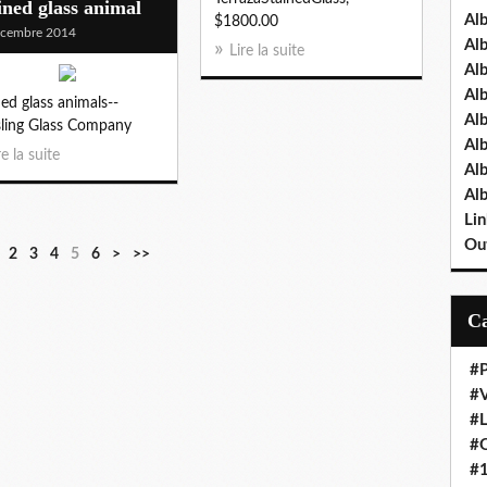
ined glass animal
Al
$1800.00
écembre 2014
Al
Lire la suite
Al
Al
ned glass animals--
Al
ling Glass Company
Al
re la suite
Al
Al
Lin
Out
2
3
4
5
6
>
>>
#P
#V
#
#O
#