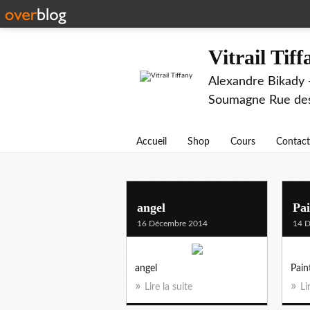
Vitrail Tif
Alexandre Bikady -
Soumagne Rue des 
Accueil
Shop
Cours
Contact
angel
Pai
16 Décembre 2014
14 
angel
Pain
Lire la suite
Li