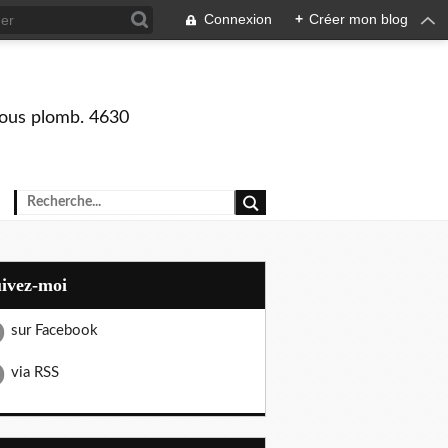
Connexion
+
Créer mon blog
 sous plomb. 4630
uivez-moi
sur Facebook
via RSS