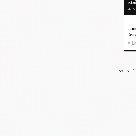
sta
4 D
stai
Koes
Li
<<
<
1