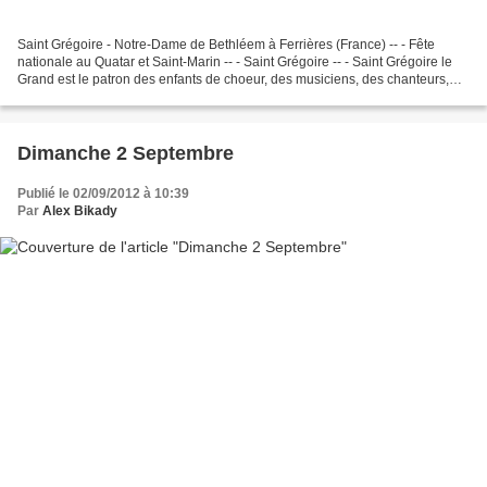
Saint Grégoire - Notre-Dame de Bethléem à Ferrières (France) -- - Fête
nationale au Quatar et Saint-Marin -- - Saint Grégoire -- - Saint Grégoire le
Grand est le patron des enfants de choeur, des musiciens, des chanteurs,
des maçons, des tailleurs de...
Dimanche 2 Septembre
Publié le 02/09/2012 à 10:39
Par
Alex Bikady