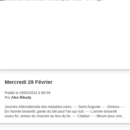
Mercredi 29 Février
Publié le 29/02/2012 à 06:56
Par
Alex Bikady
Journée internationale des maladies rares. -- - Saint Auguste. -- - Dictons. -- -
En l'année bissextil, garde du blé pour l'an qui suit. -- - L'année bissextil
soyez fin, semez du chanvre au lieu du lin. -- - Citation. -- - Mourir pour une
cause ne fait...