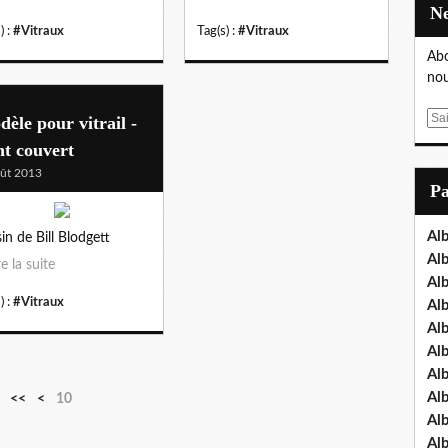
) :
#Vitraux
Tag(s) :
#Vitraux
Abo
nou
E
èle pour vitrail -
m
t couvert
a
ût 2013
i
P
l
Al
in de Bill Blodgett
Al
re la suite
Al
) :
#Vitraux
Al
Al
Al
Al
Al
<<
<
10
Al
Al