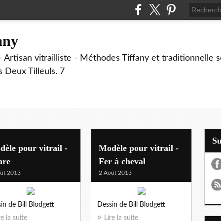
fany
 Artisan vitrailliste - Méthodes Tiffany et traditionnelle
Deux Tilleuls. 7
S
èle pour vitrail -
Modèle pour vitrail -
are
Fer à cheval
ût 2013
2 Août 2013
in de Bill Blodgett
Dessin de Bill Blodgett
re la suite
Lire la suite