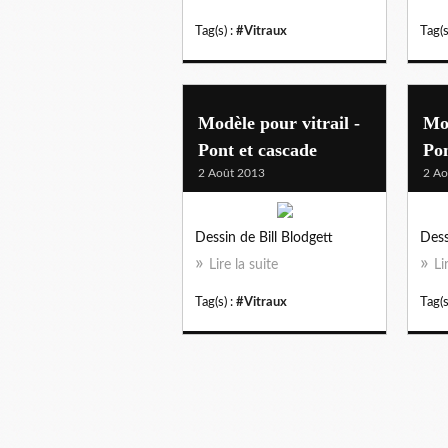
Tag(s) :
#Vitraux
Tag(s
Modèle pour vitrail -
Mod
Pont et cascade
Pon
2 Août 2013
2 Ao
Dessin de Bill Blodgett
Dess
Lire la suite
Li
Tag(s) :
#Vitraux
Tag(s