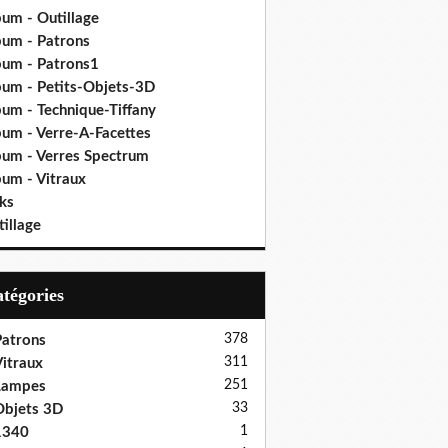
bum - Outillage
bum - Patrons
bum - Patrons1
bum - Petits-Objets-3D
bum - Technique-Tiffany
bum - Verre-A-Facettes
bum - Verres Spectrum
bum - Vitraux
ks
illage
Catégories
378
atrons
311
itraux
251
Lampes
33
bjets 3D
1
1340