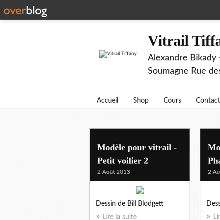
Vitrail Tif
Alexandre Bikady -
Soumagne Rue des 
Accueil
Shop
Cours
Contact
Modèle pour vitrail -
Mod
Petit voilier 2
Ph
2 Août 2013
2 Ao
Dessin de Bill Blodgett
Dess
Lire la suite
Li