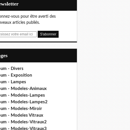
Newsletter
nnez-vous pour être averti des
veaux articles publiés.
ages
bum - Divers
bum - Exposition
bum - Lampes
bum - Modeles-Animaux
bum - Modeles-Lampes
bum - Modeles-Lampes2
bum - Modeles-Miroir
bum - Modeles Vitraux
bum - Modeles-Vitraux2
bum - Modeles-Vitraux3