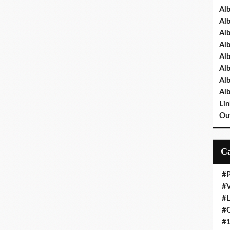
Al
Al
Al
Al
Al
Al
Al
Al
Lin
Out
#P
#V
#
#O
#