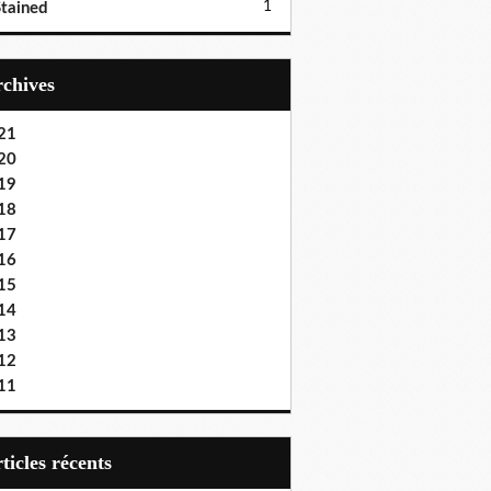
1
tained
Archives
21
20
19
18
17
16
15
14
13
12
11
articles récents