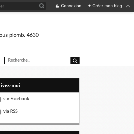
Connexion
+
Créer mon blog
 sous plomb. 4630
uivez-moi
sur Facebook
via RSS