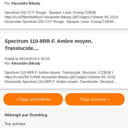
Par
Alexandre Bikady
Spectrum 250-72 F. Rouge . Opaque. Lisse. Fusing COE96
https://t.co/PBpHbqWvzG Alexandre Bikady (@Chatgni) October 09, 2019
Oceanside Spectrum 250-72 F. Rouge . Opaque. Lisse. Fusing COE96
Garanties sécurité (à modifier dans le module "Réassurance") Politique...
Spectrum 110-8RR F. Ambre moyen.
Translucide....
Publié le 09/10/2019 à 16:29
Par
Alexandre Bikady
Spectrum 110-8RR F. Ambre moyen. Translucide. Structuré. ( COE96 )
https://t.co/rlZ5K7UFkM Alexandre Bikady (@Chatgni) October 09, 2019
Oceanside Spectrum 110-8RR F. Ambre moyen. Translucide. Structuré.
Fusing COE96 Garanties sécurité (à modifier dans...
< Page précédente
Page suivante >
Hébergé par Overblog
Top articles