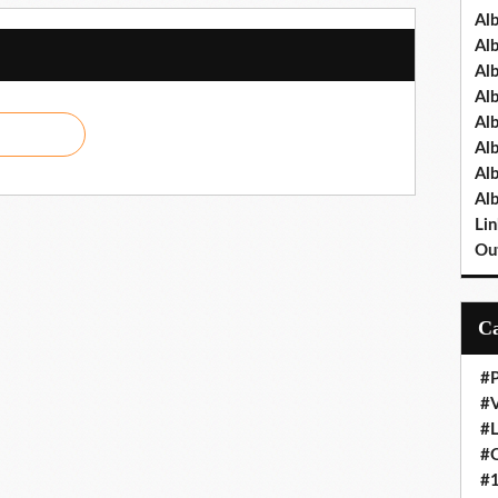
Al
Al
Al
Al
Al
Al
Al
Al
Lin
Out
#P
#V
#
#O
#