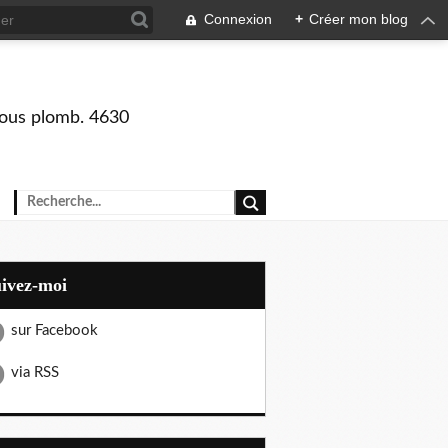
Connexion
+
Créer mon blog
 sous plomb. 4630
uivez-moi
sur Facebook
via RSS