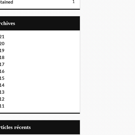
1
tained
Archives
21
20
19
18
17
16
15
14
13
12
11
articles récents