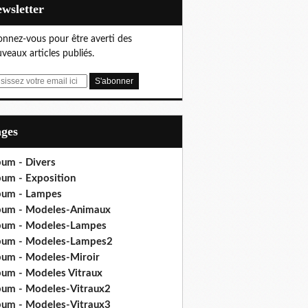
Newsletter
nnez-vous pour être averti des
veaux articles publiés.
ages
bum - Divers
bum - Exposition
bum - Lampes
bum - Modeles-Animaux
bum - Modeles-Lampes
bum - Modeles-Lampes2
bum - Modeles-Miroir
bum - Modeles Vitraux
bum - Modeles-Vitraux2
bum - Modeles-Vitraux3