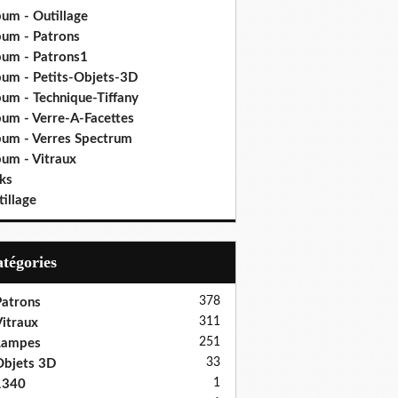
bum - Outillage
bum - Patrons
bum - Patrons1
bum - Petits-Objets-3D
bum - Technique-Tiffany
bum - Verre-A-Facettes
bum - Verres Spectrum
bum - Vitraux
ks
illage
Catégories
378
atrons
311
itraux
251
Lampes
33
bjets 3D
1
1340