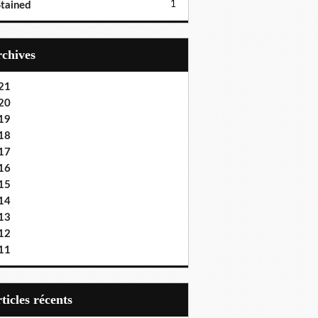
1
tained
Archives
21
20
19
18
17
16
15
14
13
12
11
articles récents