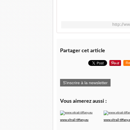
http://ww
Partager cet article
Re
S'inscrire à la newsletter
Vous aimerez aussi :
www.vitrail-tiffany.eu
www.vitrail-tiffany.