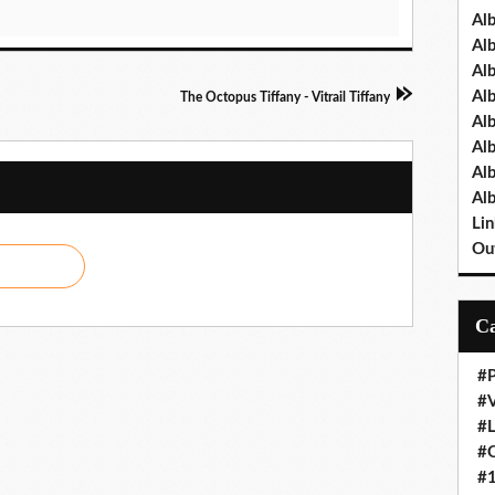
Al
Al
Al
Al
The Octopus Tiffany - Vitrail Tiffany
Al
Al
Al
Al
Lin
Out
#P
#V
#
#O
#