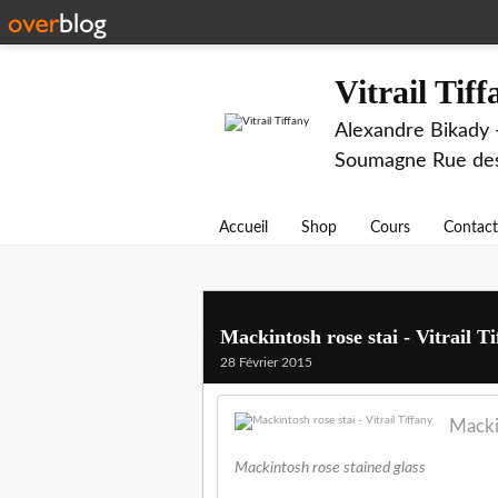
Vitrail Tif
Alexandre Bikady -
Soumagne Rue des 
Accueil
Shop
Cours
Contact
Mackintosh rose stai - Vitrail T
28 Février 2015
Mackin
Mackintosh rose stained glass