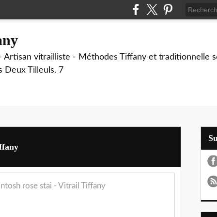
fany
 Artisan vitrailliste - Méthodes Tiffany et traditionnelle
Deux Tilleuls. 7
S
iffany
tosh rose stai - Vitrail Tiffany