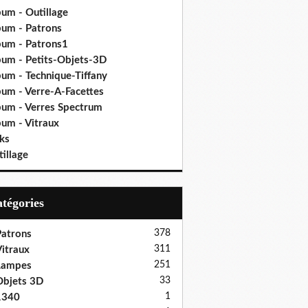
bum - Outillage
bum - Patrons
bum - Patrons1
bum - Petits-Objets-3D
bum - Technique-Tiffany
bum - Verre-A-Facettes
bum - Verres Spectrum
bum - Vitraux
ks
illage
Catégories
378
atrons
311
itraux
251
Lampes
33
bjets 3D
1
1340