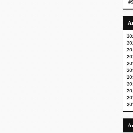
#S
20
20
20
20
20
20
20
20
20
20
20