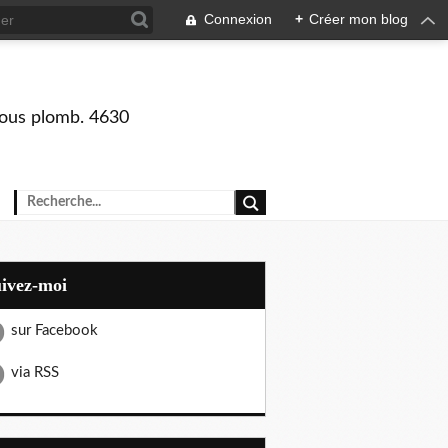
Connexion
+
Créer mon blog
 sous plomb. 4630
uivez-moi
sur Facebook
via RSS