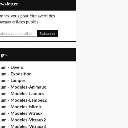
Newsletter
nnez-vous pour être averti des
veaux articles publiés.
ages
bum - Divers
bum - Exposition
bum - Lampes
bum - Modeles-Animaux
bum - Modeles-Lampes
bum - Modeles-Lampes2
bum - Modeles-Miroir
bum - Modeles Vitraux
bum - Modeles-Vitraux2
bum - Modeles-Vitraux3