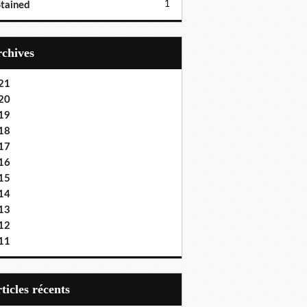
1
tained
Archives
21
20
19
18
17
16
15
14
13
12
11
articles récents