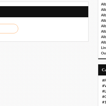
Al
Al
Al
Al
Al
Al
Al
Al
Lin
Out
#P
#V
#
#O
#