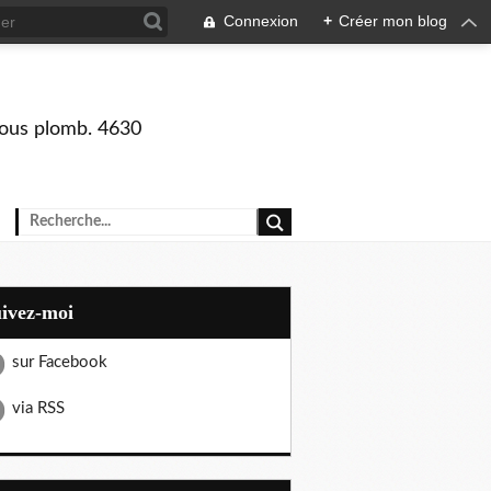
Connexion
+
Créer mon blog
 sous plomb. 4630
uivez-moi
sur Facebook
via RSS