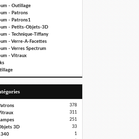
bum - Outillage
bum - Patrons
bum - Patrons1
bum - Petits-Objets-3D
bum - Technique-Tiffany
bum - Verre-A-Facettes
bum - Verres Spectrum
bum - Vitraux
ks
illage
Catégories
378
atrons
311
itraux
251
Lampes
33
bjets 3D
1
1340