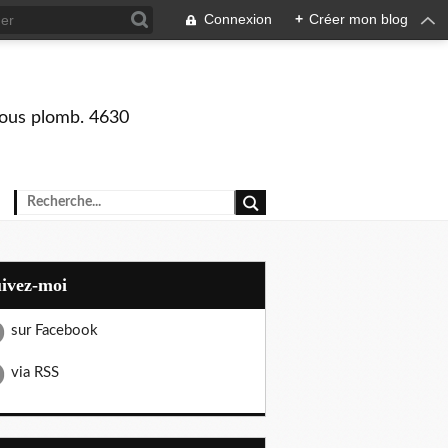
Connexion
+
Créer mon blog
 sous plomb. 4630
uivez-moi
sur Facebook
via RSS