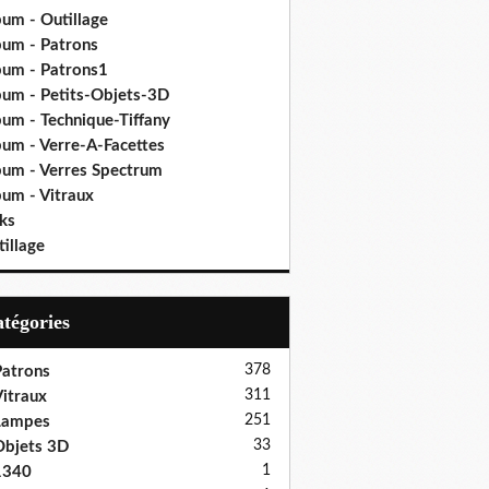
bum - Outillage
bum - Patrons
bum - Patrons1
bum - Petits-Objets-3D
bum - Technique-Tiffany
bum - Verre-A-Facettes
bum - Verres Spectrum
bum - Vitraux
ks
illage
Catégories
378
atrons
311
itraux
251
Lampes
33
bjets 3D
1
1340