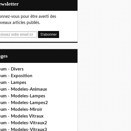
Newsletter
nnez-vous pour être averti des
veaux articles publiés.
ages
bum - Divers
bum - Exposition
bum - Lampes
bum - Modeles-Animaux
bum - Modeles-Lampes
bum - Modeles-Lampes2
bum - Modeles-Miroir
bum - Modeles Vitraux
bum - Modeles-Vitraux2
bum - Modeles-Vitraux3