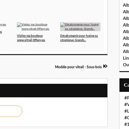
Al
Al
Al
Al
Al
eu
Visitez ma boutique
Décalcomanie pour fusing ou
Al
www.vitrail-tiffany.eu
céramique. Grands...
Al
Al
Lin
Out
Modèle pour vitrail - Sous-bois
#P
#V
#
#O
#