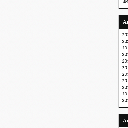
#S
20
20
20
20
20
20
20
20
20
20
20