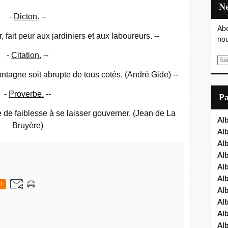
-
Dicton.
--
Abo
 fait peur aux jardiniers et aux laboureurs. --
nou
-
Citation.
--
E
m
ontagne soit abrupte de tous cotés. (André Gide) --
a
i
-
Proverbe.
--
P
l
e de faiblesse à se laisser gouverner. (Jean de La
Al
Bruyère)
Al
Al
Al
Al
Al
0
Al
Al
Al
Al