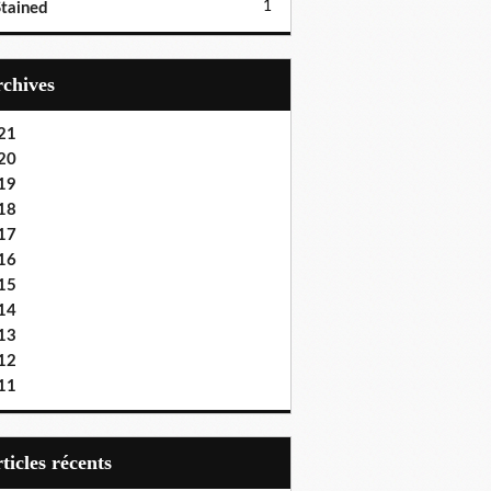
1
tained
Archives
21
20
19
18
17
16
15
14
13
12
11
articles récents