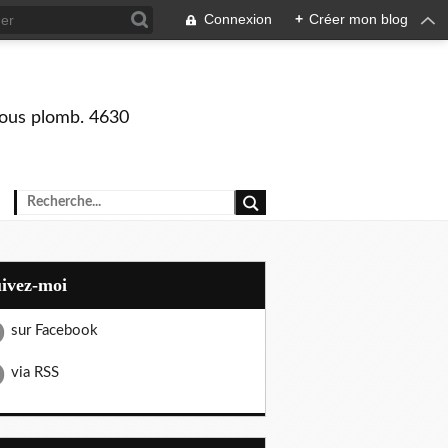
Connexion
+
Créer mon blog
 sous plomb. 4630
uivez-moi
sur Facebook
via RSS