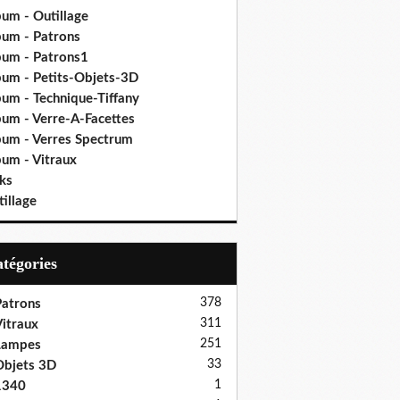
bum - Outillage
bum - Patrons
bum - Patrons1
bum - Petits-Objets-3D
bum - Technique-Tiffany
bum - Verre-A-Facettes
bum - Verres Spectrum
bum - Vitraux
ks
illage
Catégories
378
atrons
311
itraux
251
Lampes
33
bjets 3D
1
1340