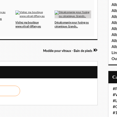
Al
Al
Al
eu
Al
Visitez ma boutique
Décalcomanie pour fusing ou
www.vitrail-tiffany.eu
céramique. Grands...
Al
Al
Al
Al
Modèle pour vitraux - Bain de pieds
Lin
Out
#P
#V
#
#O
#