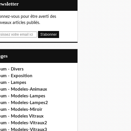
Newsletter
nnez-vous pour être averti des
veaux articles publiés.
ages
bum - Divers
bum - Exposition
bum - Lampes
bum - Modeles-Animaux
bum - Modeles-Lampes
bum - Modeles-Lampes2
bum - Modeles-Miroir
bum - Modeles Vitraux
bum - Modeles-Vitraux2
bum - Modeles-Vitraux3