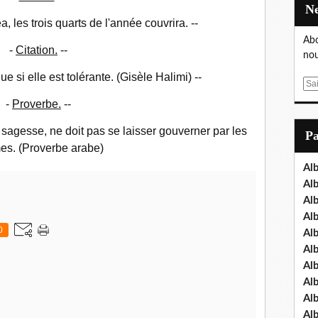
a, les trois quarts de l'année couvrira. --
Abo
-
Citation.
--
nou
ue si elle est tolérante. (Gisèle Halimi) --
E
m
-
Proverbe.
--
a
i
a sagesse, ne doit pas se laisser gouverner par les
P
l
es. (Proverbe arabe)
Al
Al
Al
Al
0
Al
Al
Al
Al
Al
Al