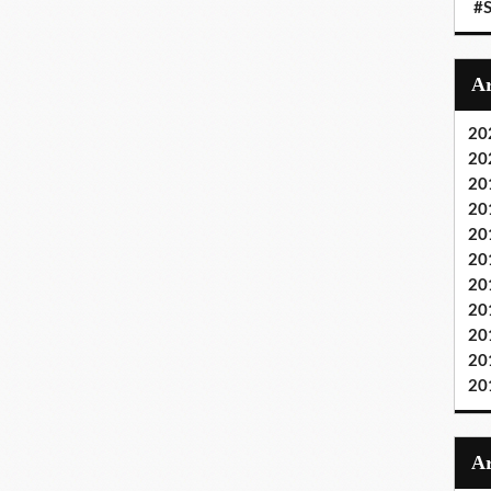
#S
20
20
20
20
20
20
20
20
20
20
20