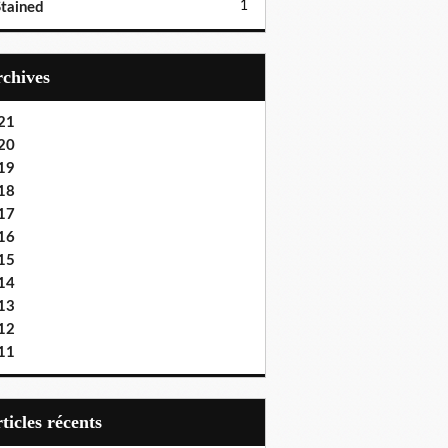
1
tained
Archives
21
20
19
18
17
16
15
14
13
12
11
articles récents