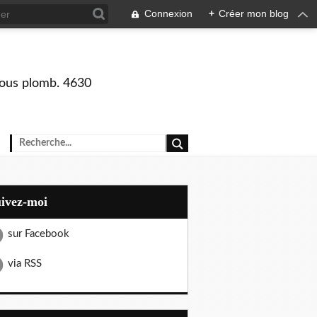
Connexion
+
Créer mon blog
 sous plomb. 4630
uivez-moi
sur Facebook
via RSS