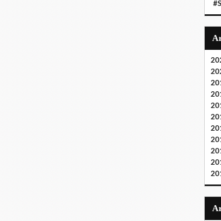
#S
20
20
20
20
20
20
20
20
20
20
20