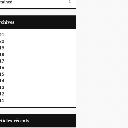
1
tained
Archives
21
20
19
18
17
16
15
14
13
12
11
articles récents