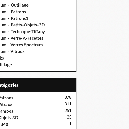
bum - Outillage
bum - Patrons
bum - Patrons1
bum - Petits-Objets-3D
bum - Technique-Tiffany
bum - Verre-A-Facettes
bum - Verres Spectrum
bum - Vitraux
ks
illage
Catégories
378
atrons
311
itraux
251
Lampes
33
bjets 3D
1
1340