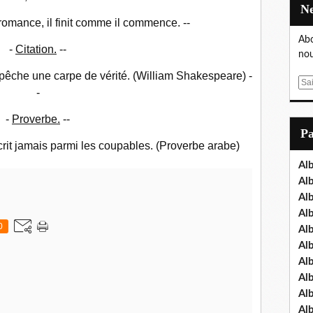
omance, il finit comme il commence. --
Abo
-
Citation.
--
nou
pêche une carpe de vérité. (William Shakespeare) -
E
-
m
a
-
Proverbe.
--
i
P
l
scrit jamais parmi les coupables. (Proverbe arabe)
Al
Al
Al
Al
0
Al
Al
Al
Al
Al
Al