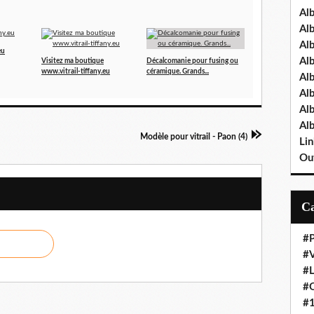
Al
Al
Al
eu
Al
Visitez ma boutique
Décalcomanie pour fusing ou
www.vitrail-tiffany.eu
céramique. Grands...
Al
Al
Al
Al
Modèle pour vitrail - Paon (4)
Lin
Out
#P
#V
#
#O
#