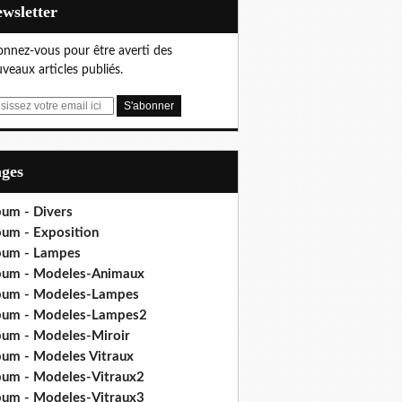
Newsletter
nnez-vous pour être averti des
veaux articles publiés.
ages
bum - Divers
bum - Exposition
bum - Lampes
bum - Modeles-Animaux
bum - Modeles-Lampes
bum - Modeles-Lampes2
bum - Modeles-Miroir
bum - Modeles Vitraux
bum - Modeles-Vitraux2
bum - Modeles-Vitraux3