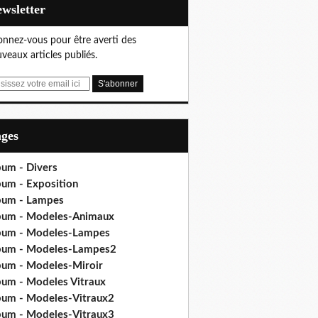
Newsletter
nnez-vous pour être averti des
veaux articles publiés.
ages
bum - Divers
bum - Exposition
bum - Lampes
bum - Modeles-Animaux
bum - Modeles-Lampes
bum - Modeles-Lampes2
bum - Modeles-Miroir
bum - Modeles Vitraux
bum - Modeles-Vitraux2
bum - Modeles-Vitraux3