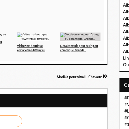
Al
Al
Al
Al
Al
Al
eu
Al
Visitez ma boutique
Décalcomanie pour fusing ou
www.vitrail-tiffany.eu
céramique. Grands...
Al
Lin
Out
Modèle pour vitrail - Chevaux
#P
#V
#
#O
#