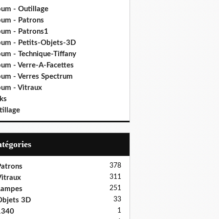
bum - Outillage
bum - Patrons
bum - Patrons1
bum - Petits-Objets-3D
bum - Technique-Tiffany
bum - Verre-A-Facettes
bum - Verres Spectrum
bum - Vitraux
ks
illage
Catégories
378
atrons
311
itraux
251
Lampes
33
bjets 3D
1
1340