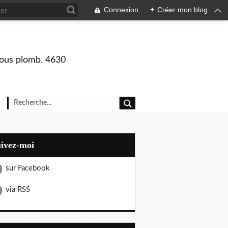
Connexion
+
Créer mon blog
 sous plomb. 4630
uivez-moi
sur Facebook
via RSS