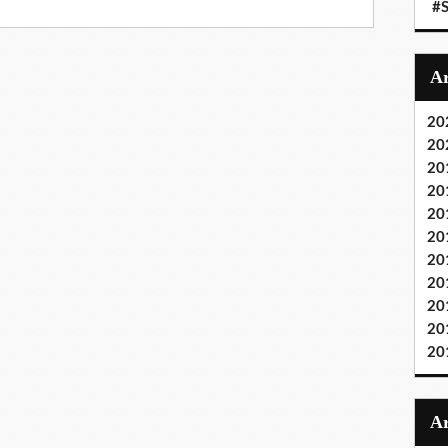
#S
20
20
20
20
20
20
20
20
20
20
20