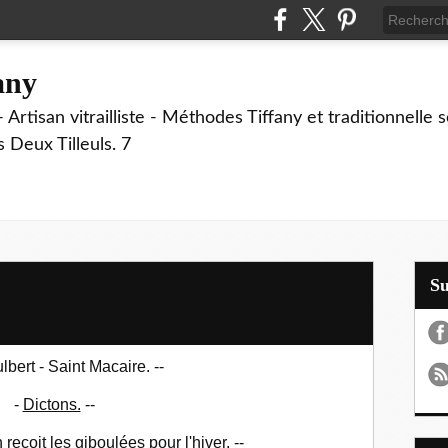
fany
 Artisan vitrailliste - Méthodes Tiffany et traditionnelle
Deux Tilleuls. 7
S
lbert - Saint Macaire. --
-
Dictons.
--
 reçoit les giboulées pour l'hiver. --