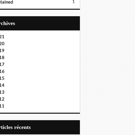
1
tained
Archives
21
20
19
18
17
16
15
14
13
12
11
articles récents