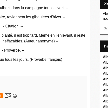
ulbert, dans la campagne tout est vert. --
Abo
re, reviennent les giboulées d'hiver. --
nou
-
Citation.
--
E
m
planté, il est trop tard. Même en l'enlevant, il reste
a
s ineffaçables. (Auteur anonyme) --
i
P
l
-
Proverbe.
--
Al
ue tous les jours. (Proverbe français)
Al
Al
Al
Al
Al
Al
0
Al
Al
Al