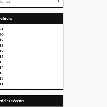
1
tained
Archives
21
20
19
18
17
16
15
14
13
12
11
articles récents