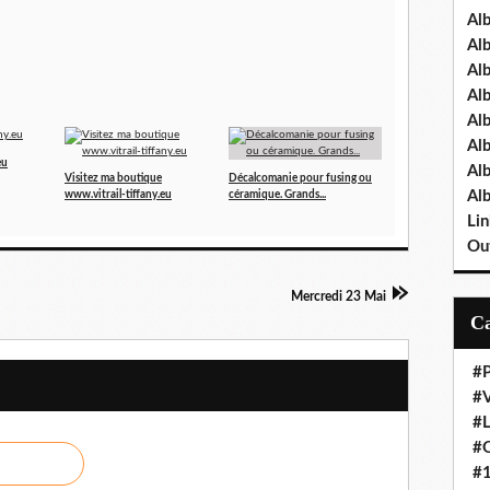
Al
Al
Al
Al
Al
Al
eu
Al
Visitez ma boutique
Décalcomanie pour fusing ou
Al
www.vitrail-tiffany.eu
céramique. Grands...
Lin
Out
Mercredi 23 Mai
#P
#V
#
#O
#