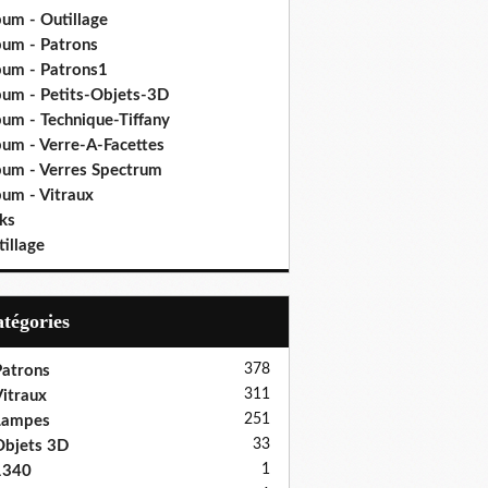
bum - Outillage
bum - Patrons
bum - Patrons1
bum - Petits-Objets-3D
bum - Technique-Tiffany
bum - Verre-A-Facettes
bum - Verres Spectrum
bum - Vitraux
ks
illage
Catégories
378
atrons
311
itraux
251
Lampes
33
bjets 3D
1
1340