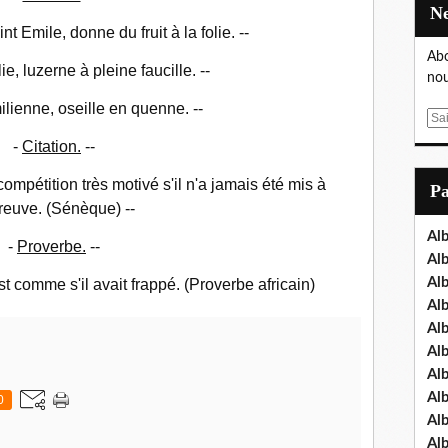
t Emile, donne du fruit à la folie. --
Abo
ie, luzerne à pleine faucille. --
nou
ilienne, oseille en quenne. --
E
m
-
Citation.
--
a
i
compétition très motivé s'il n'a jamais été mis à
P
l
preuve. (Sénèque) --
Al
-
Proverbe.
--
Al
Al
est comme s'il avait frappé. (Proverbe africain)
Al
Al
Al
Al
Al
0
Al
Al