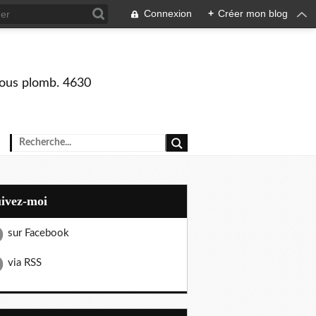
Connexion
+
Créer mon blog
 sous plomb. 4630
uivez-moi
sur Facebook
via RSS