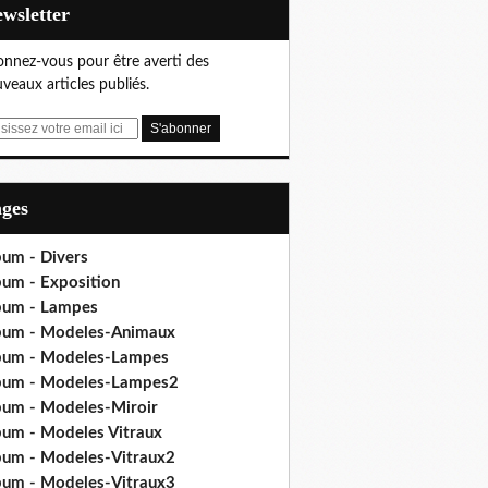
Newsletter
nnez-vous pour être averti des
veaux articles publiés.
ages
bum - Divers
bum - Exposition
bum - Lampes
bum - Modeles-Animaux
bum - Modeles-Lampes
bum - Modeles-Lampes2
bum - Modeles-Miroir
bum - Modeles Vitraux
bum - Modeles-Vitraux2
bum - Modeles-Vitraux3