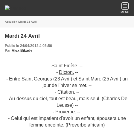
MENU
Accueil
» Mardi 24 Avril
Mardi 24 Avril
Publié le 24/04/2012 à 05:56
Par
Alex Bikady
Saint Fidèle. --
-
Dicton.
--
- Entre Saint Georges (23 Avril) et Saint Marc (25 Avril) un
jour de l'hiver se met. --
-
Citation.
--
- Au-dessus du ciel, tout est beau, mais seul. (Charles De
Leusse) --
-
Proverbe.
--
- Celui qui est impatient d'avoir un enfant, épousera une
femme enceinte. (Proverbe africain)