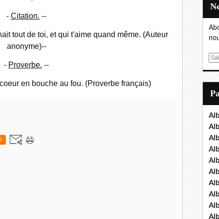
-
Citation.
--
Abo
ait tout de toi, et qui t'aime quand même. (Auteur
nou
anonyme)--
E
-
Proverbe.
--
m
a
coeur en bouche au fou. (Proverbe français)
i
P
l
Al
Al
Al
0
Al
Al
Al
Al
Al
Al
Al