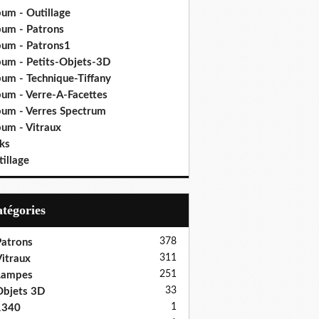
bum - Outillage
bum - Patrons
bum - Patrons1
bum - Petits-Objets-3D
bum - Technique-Tiffany
bum - Verre-A-Facettes
bum - Verres Spectrum
bum - Vitraux
ks
illage
Catégories
378
atrons
311
itraux
251
Lampes
33
bjets 3D
1
1340