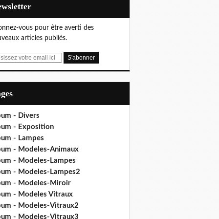
Newsletter
nnez-vous pour être averti des
veaux articles publiés.
ages
bum - Divers
bum - Exposition
bum - Lampes
bum - Modeles-Animaux
bum - Modeles-Lampes
bum - Modeles-Lampes2
bum - Modeles-Miroir
bum - Modeles Vitraux
bum - Modeles-Vitraux2
bum - Modeles-Vitraux3