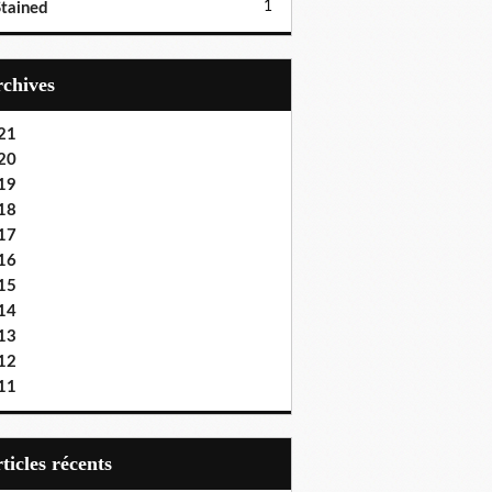
1
tained
Archives
21
20
19
18
17
16
15
14
13
12
11
articles récents