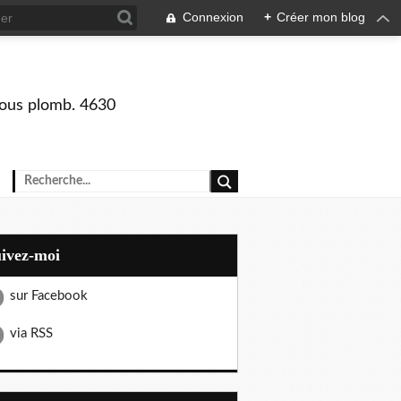
Connexion
+
Créer mon blog
 sous plomb. 4630
uivez-moi
sur Facebook
via RSS