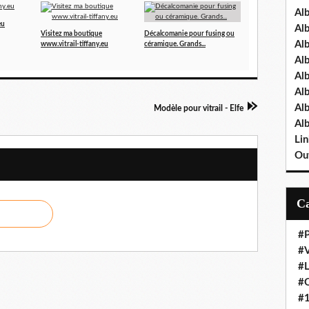
Al
eu
Al
Visitez ma boutique
Décalcomanie pour fusing ou
Al
www.vitrail-tiffany.eu
céramique. Grands...
Al
Al
Al
Al
Modèle pour vitrail - Elfe
Al
Lin
Out
#P
#V
#
#O
#