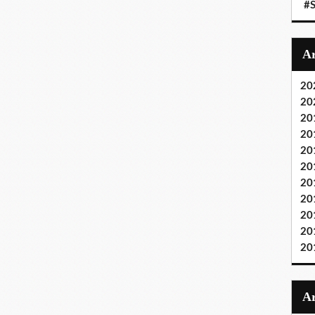
#S
20
20
20
20
20
20
20
20
20
20
20