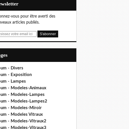
Newsletter
nnez-vous pour être averti des
veaux articles publiés.
ages
bum - Divers
bum - Exposition
bum - Lampes
bum - Modeles-Animaux
bum - Modeles-Lampes
bum - Modeles-Lampes2
bum - Modeles-Miroir
bum - Modeles Vitraux
bum - Modeles-Vitraux2
bum - Modeles-Vitraux3