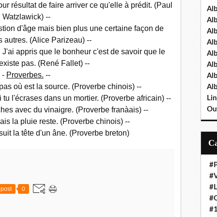
r résultat de faire arriver ce qu'elle à prédit. (Paul
Al
Watzlawick) --
Al
estion d'âge mais bien plus une certaine façon de
Al
s autres. (Alice Parizeau) --
Al
. J'ai appris que le bonheur c'est de savoir que le
Al
xiste pas. (René Fallet) --
Al
-
Proverbes.
--
Al
e pas où est la source. (Proverbe chinois) --
Al
i tu l'écrases dans un mortier. (Proverbe africain) --
Lin
hes avec du vinaigre. (Proverbe franàais) --
Out
s la pluie reste. (Proverbe chinois) --
 suit la tête d'un âne. (Proverbe breton)
#P
#V
#
post
0
#O
#