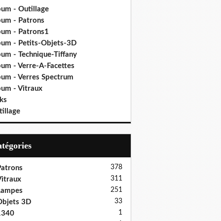
bum - Outillage
bum - Patrons
bum - Patrons1
bum - Petits-Objets-3D
bum - Technique-Tiffany
bum - Verre-A-Facettes
bum - Verres Spectrum
bum - Vitraux
ks
illage
Catégories
378
atrons
311
itraux
251
Lampes
33
bjets 3D
1
1340