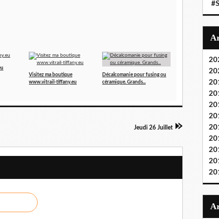
#S
20
eu
20
Visitez ma boutique
Décalcomanie pour fusing ou
20
www.vitrail-tiffany.eu
céramique. Grands...
20
20
20
20
Jeudi 26 Juillet
20
20
20
20