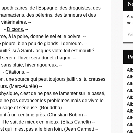
s apothicaires, de l'Espagne, des droguistes, des
pharmaciens, des pélerins, des tanneurs et des
Abo
vétérinaires. --
nou
-
Dictons.
--
E
e, à la poire, donne le sel et le poivre. --
m
e pleure, bien peu de glands il demeure. --
a
illé, si à Saint Jacques votre toit est mouillé. --
i
P
 serein, l'hiver sera dur et chagrin. --
l
 sans pluie, hiver rigoureux. --
Al
-
Citations.
--
Al
n, une source qui peut toujours jaillir, si tu creuses
Al
urs. (Marc-Aurèle) --
Al
 physique, c'est de ne pas se lamenter sur le passé,
Al
de ne pas devancer les problèmes mais de vivre le
Al
n sage et sérieuse. (Bouddha) --
Al
sont à un centime près. (Christian Bobin) --
Al
s il le sait de mieux en mieux. (Elias Canetti) --
Al
'est qu'il n'est pas allé bien loin. (Jean Carmet) --
Al