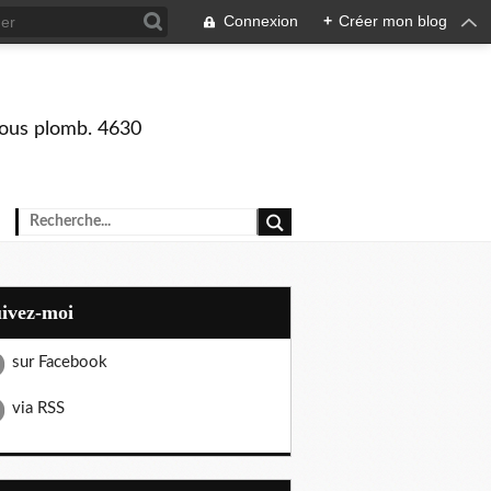
Connexion
+
Créer mon blog
 sous plomb. 4630
uivez-moi
sur Facebook
via RSS