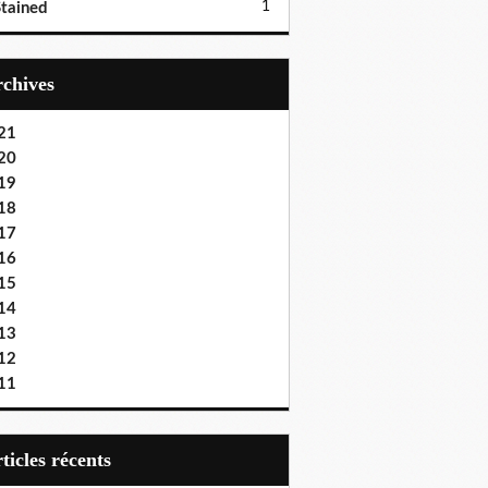
1
tained
Archives
21
20
19
18
17
16
15
14
13
12
11
articles récents