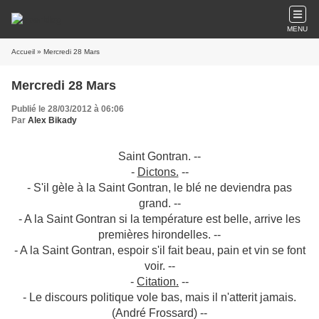
MENU
Accueil
» Mercredi 28 Mars
Mercredi 28 Mars
Publié le 28/03/2012 à 06:06
Par
Alex Bikady
Saint Gontran. --
-
Dictons.
--
- S'il gèle à la Saint Gontran, le blé ne deviendra pas
grand. --
- A la Saint Gontran si la température est belle, arrive les
premières hirondelles. --
- A la Saint Gontran, espoir s'il fait beau, pain et vin se font
voir. --
-
Citation.
--
- Le discours politique vole bas, mais il n'atterit jamais.
(André Frossard) --