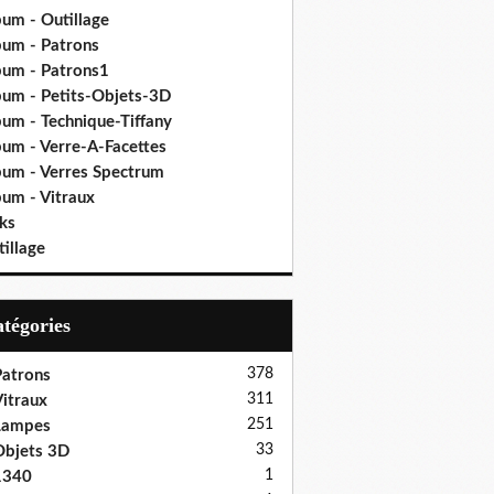
bum - Outillage
bum - Patrons
bum - Patrons1
bum - Petits-Objets-3D
bum - Technique-Tiffany
bum - Verre-A-Facettes
bum - Verres Spectrum
bum - Vitraux
ks
illage
Catégories
378
atrons
311
itraux
251
Lampes
33
bjets 3D
1
1340