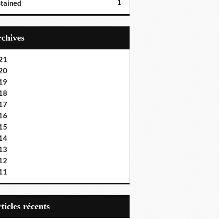
1
tained
Archives
21
20
19
18
17
16
15
14
13
12
11
articles récents