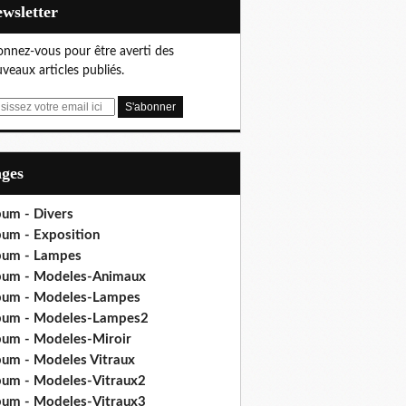
Newsletter
nnez-vous pour être averti des
veaux articles publiés.
ages
bum - Divers
bum - Exposition
bum - Lampes
bum - Modeles-Animaux
bum - Modeles-Lampes
bum - Modeles-Lampes2
bum - Modeles-Miroir
bum - Modeles Vitraux
bum - Modeles-Vitraux2
bum - Modeles-Vitraux3