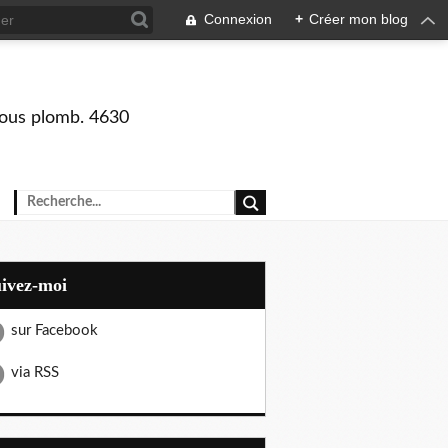
Connexion
+
Créer mon blog
 sous plomb. 4630
uivez-moi
sur Facebook
via RSS