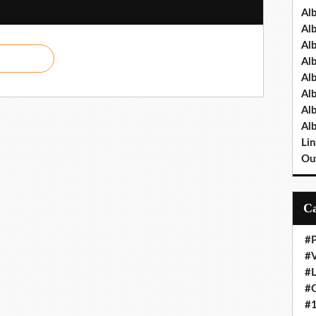
Al
Al
Al
Al
Al
Al
Al
Al
Lin
Out
#P
#V
#
#O
#