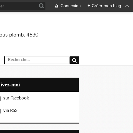
Connexion
+
Créer mon blog
 sous plomb. 4630
uivez-moi
sur Facebook
via RSS