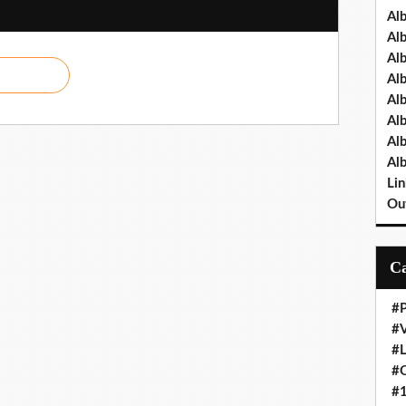
Al
Al
Al
Al
Al
Al
Al
Al
Lin
Out
#P
#V
#
#O
#