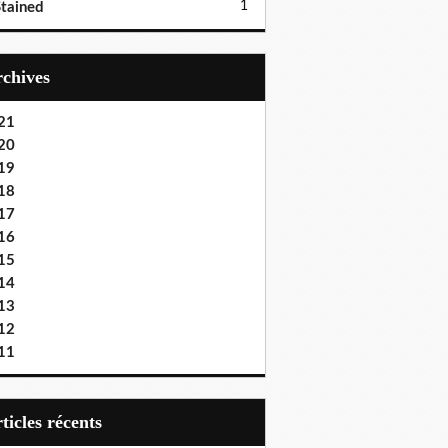
1
tained
Archives
21
20
19
18
17
16
15
14
13
12
11
articles récents