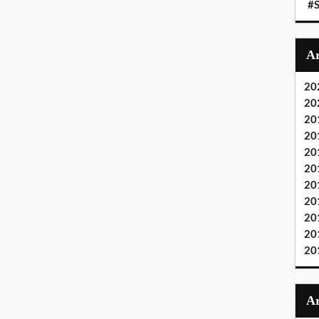
#S
20
20
20
20
20
20
20
20
20
20
20