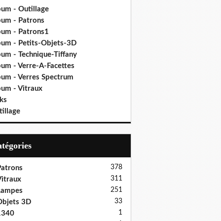
bum - Outillage
bum - Patrons
bum - Patrons1
bum - Petits-Objets-3D
bum - Technique-Tiffany
bum - Verre-A-Facettes
bum - Verres Spectrum
bum - Vitraux
ks
illage
Catégories
378
atrons
311
itraux
251
Lampes
33
bjets 3D
1
1340