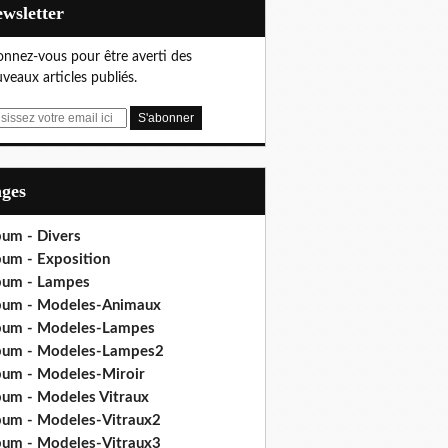
Newsletter
nnez-vous pour être averti des
veaux articles publiés.
ages
bum - Divers
bum - Exposition
bum - Lampes
bum - Modeles-Animaux
bum - Modeles-Lampes
bum - Modeles-Lampes2
bum - Modeles-Miroir
bum - Modeles Vitraux
bum - Modeles-Vitraux2
bum - Modeles-Vitraux3