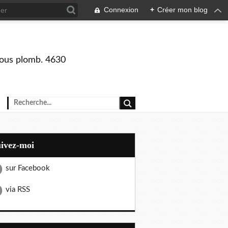
Connexion
+
Créer mon blog
 sous plomb. 4630
uivez-moi
sur Facebook
via RSS