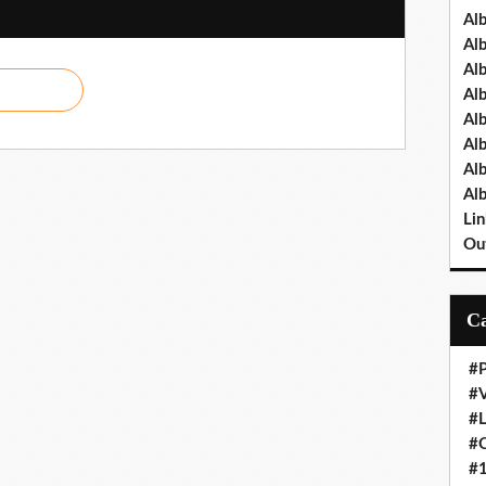
Al
Al
Al
Al
Al
Al
Al
Al
Lin
Out
#P
#V
#
#O
#