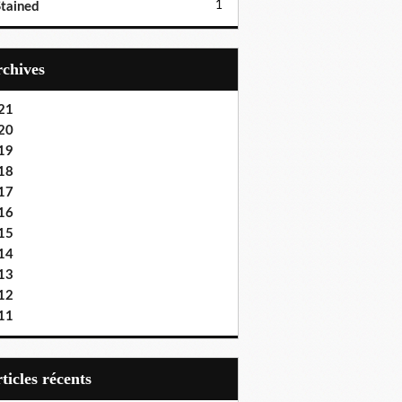
1
tained
Archives
21
20
19
18
17
16
15
14
13
12
11
articles récents