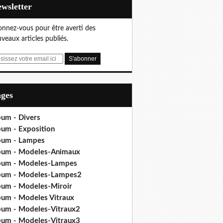
Newsletter
nnez-vous pour être averti des
veaux articles publiés.
ages
bum - Divers
bum - Exposition
bum - Lampes
bum - Modeles-Animaux
bum - Modeles-Lampes
bum - Modeles-Lampes2
bum - Modeles-Miroir
bum - Modeles Vitraux
bum - Modeles-Vitraux2
bum - Modeles-Vitraux3