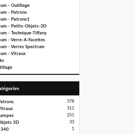
bum - Outillage
bum - Patrons
bum - Patrons1
bum - Petits-Objets-3D
bum - Technique-Tiffany
bum - Verre-A-Facettes
bum - Verres Spectrum
bum - Vitraux
ks
illage
Catégories
378
atrons
311
itraux
251
Lampes
33
bjets 3D
1
1340