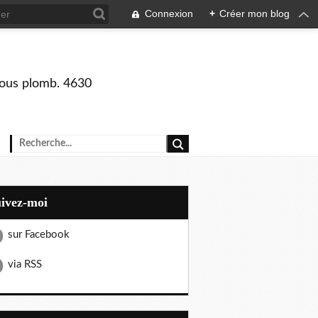
Connexion
+
Créer mon blog
 sous plomb. 4630
uivez-moi
sur Facebook
via RSS