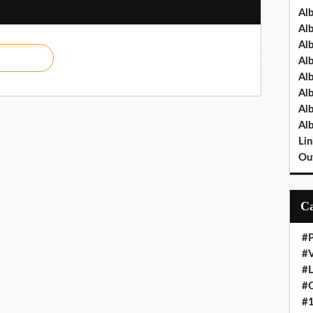
Al
Al
Al
Al
Al
Al
Al
Al
Lin
Out
#P
#V
#
#O
#