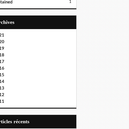
1
tained
Archives
21
20
19
18
17
16
15
14
13
12
11
articles récents