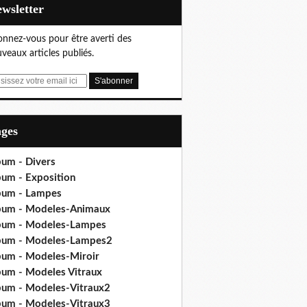
Newsletter
nnez-vous pour être averti des
veaux articles publiés.
ages
bum - Divers
bum - Exposition
bum - Lampes
bum - Modeles-Animaux
bum - Modeles-Lampes
bum - Modeles-Lampes2
bum - Modeles-Miroir
bum - Modeles Vitraux
bum - Modeles-Vitraux2
bum - Modeles-Vitraux3