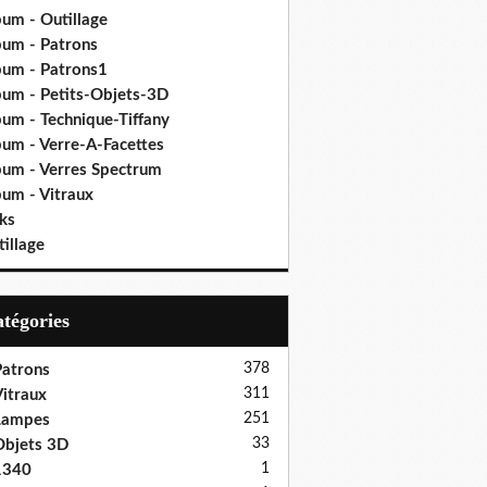
bum - Outillage
bum - Patrons
bum - Patrons1
bum - Petits-Objets-3D
bum - Technique-Tiffany
bum - Verre-A-Facettes
bum - Verres Spectrum
bum - Vitraux
ks
illage
Catégories
378
atrons
311
itraux
251
Lampes
33
bjets 3D
1
1340