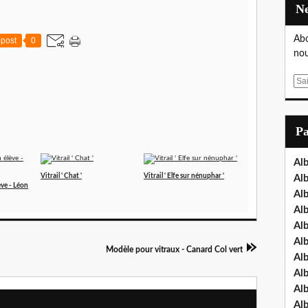
Abo
post
0
nou
E
m
a
i
P
l
Al
Vitrail ' Chat '
Vitrail ' Elfe sur nénuphar '
Al
ève - Léon
Al
Al
Al
Al
Modèle pour vitraux - Canard Col vert
Al
Al
Al
Al