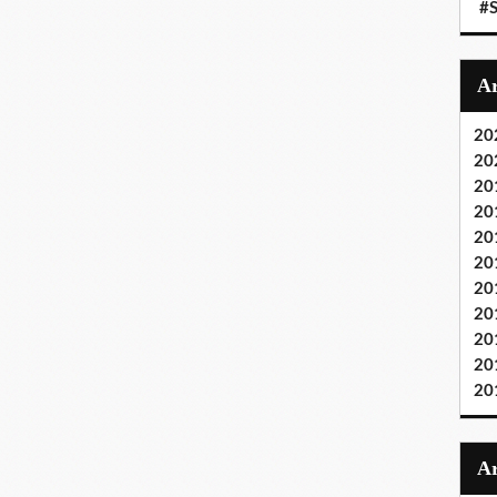
#S
20
20
20
20
20
20
20
20
20
20
20