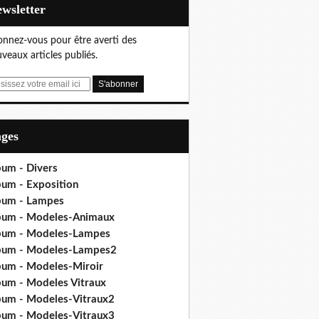
Newsletter
nnez-vous pour être averti des
veaux articles publiés.
ages
bum - Divers
bum - Exposition
bum - Lampes
bum - Modeles-Animaux
bum - Modeles-Lampes
bum - Modeles-Lampes2
bum - Modeles-Miroir
bum - Modeles Vitraux
bum - Modeles-Vitraux2
bum - Modeles-Vitraux3