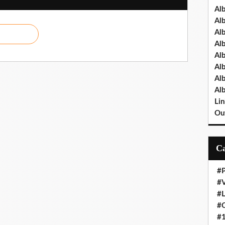
Al
Al
Al
Al
Al
Al
Al
Al
Lin
Out
#P
#V
#
#O
#