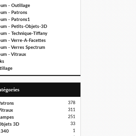
bum - Outillage
bum - Patrons
bum - Patrons1
bum - Petits-Objets-3D
bum - Technique-Tiffany
bum - Verre-A-Facettes
bum - Verres Spectrum
bum - Vitraux
ks
illage
Catégories
378
atrons
311
itraux
251
Lampes
33
bjets 3D
1
1340