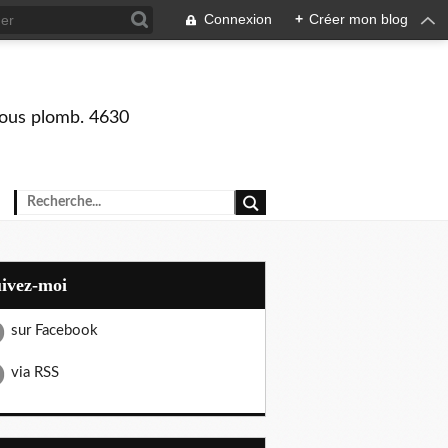
Connexion
+
Créer mon blog
 sous plomb. 4630
uivez-moi
sur Facebook
via RSS