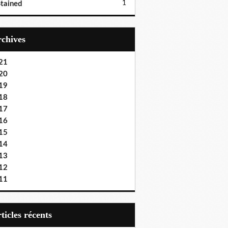
1
tained
Archives
21
20
19
18
17
16
15
14
13
12
11
articles récents