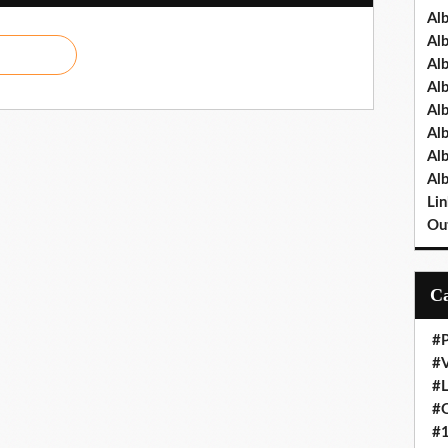
Al
Al
Al
Al
Al
Al
Al
Al
Lin
Out
#P
#V
#
#O
#