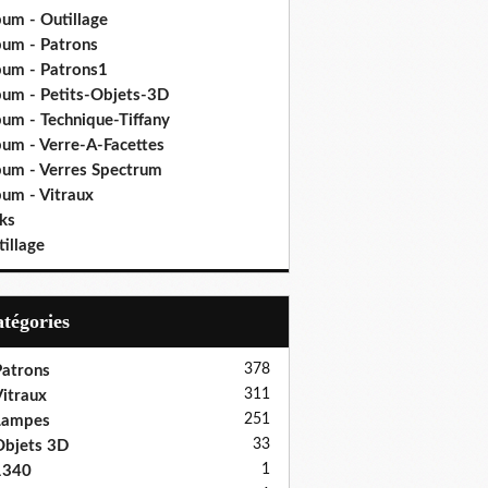
bum - Outillage
bum - Patrons
bum - Patrons1
bum - Petits-Objets-3D
bum - Technique-Tiffany
bum - Verre-A-Facettes
bum - Verres Spectrum
bum - Vitraux
ks
illage
Catégories
378
atrons
311
itraux
251
Lampes
33
bjets 3D
1
1340