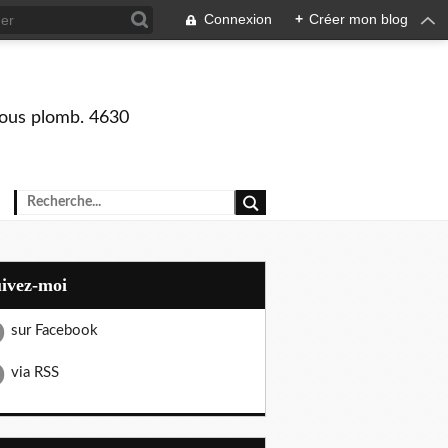
Connexion
+
Créer mon blog
 sous plomb. 4630
uivez-moi
sur Facebook
via RSS