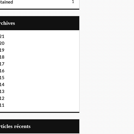
1
tained
Archives
21
20
19
18
17
16
15
14
13
12
11
articles récents