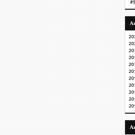
#S
20
20
20
20
20
20
20
20
20
20
20