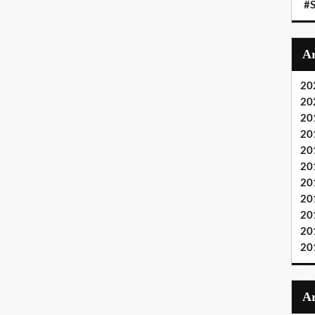
#S
20
20
20
20
20
20
20
20
20
20
20