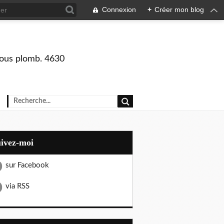
Connexion
+
Créer mon blog
 sous plomb. 4630
uivez-moi
sur Facebook
via RSS