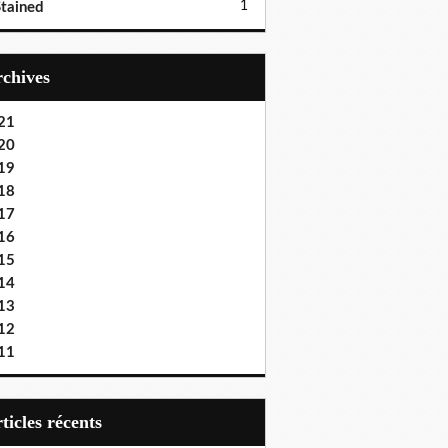
1
tained
Archives
21
20
19
18
17
16
15
14
13
12
11
articles récents