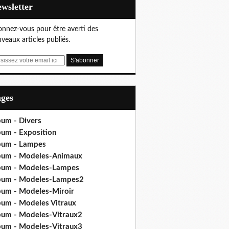
Newsletter
nnez-vous pour être averti des
veaux articles publiés.
ages
bum - Divers
bum - Exposition
bum - Lampes
bum - Modeles-Animaux
bum - Modeles-Lampes
bum - Modeles-Lampes2
bum - Modeles-Miroir
bum - Modeles Vitraux
bum - Modeles-Vitraux2
bum - Modeles-Vitraux3