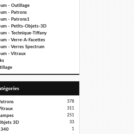
bum - Outillage
bum - Patrons
bum - Patrons1
bum - Petits-Objets-3D
bum - Technique-Tiffany
bum - Verre-A-Facettes
bum - Verres Spectrum
bum - Vitraux
ks
illage
Catégories
378
atrons
311
itraux
251
Lampes
33
bjets 3D
1
1340