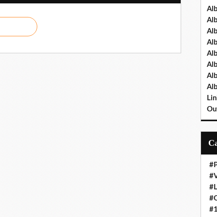
Al
Al
Al
Al
Al
Al
Al
Al
Lin
Out
#P
#V
#
#O
#