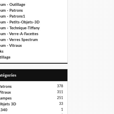
bum - Outillage
bum - Patrons
bum - Patrons1
bum - Petits-Objets-3D
bum - Technique-Tiffany
bum - Verre-A-Facettes
bum - Verres Spectrum
bum - Vitraux
ks
illage
Catégories
378
atrons
311
itraux
251
Lampes
33
bjets 3D
1
1340