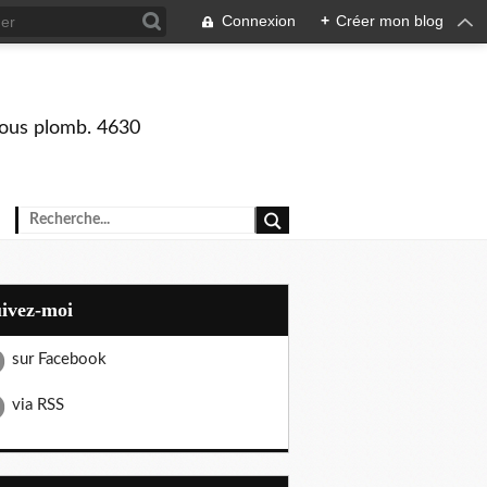
Connexion
+
Créer mon blog
 sous plomb. 4630
uivez-moi
sur Facebook
via RSS