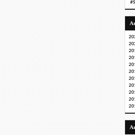
#S
20
20
20
20
20
20
20
20
20
20
20