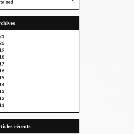
1
tained
Archives
21
20
19
18
17
16
15
14
13
12
11
articles récents