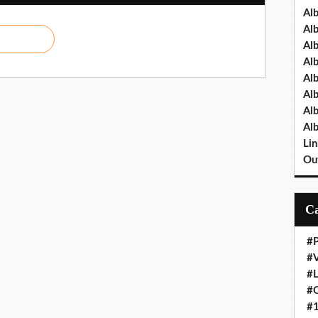
Al
Al
Al
Al
Al
Al
Al
Al
Lin
Out
#P
#V
#
#O
#