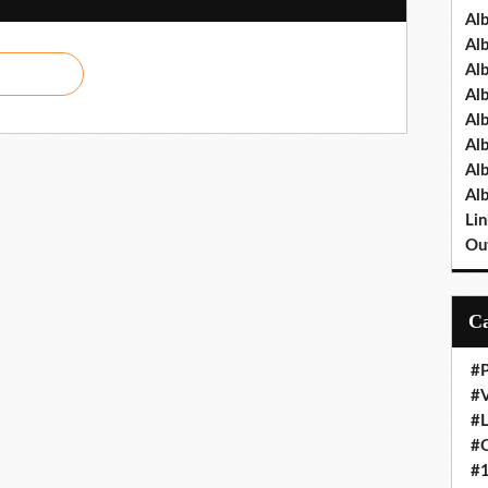
Al
Al
Al
Al
Al
Al
Al
Al
Lin
Out
#P
#V
#
#O
#