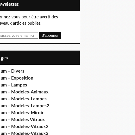
Newsletter
nnez-vous pour être averti des
veaux articles publiés.
ages
bum - Divers
bum - Exposition
bum - Lampes
bum - Modeles-Animaux
bum - Modeles-Lampes
bum - Modeles-Lampes2
bum - Modeles-Miroir
bum - Modeles Vitraux
bum - Modeles-Vitraux2
bum - Modeles-Vitraux3