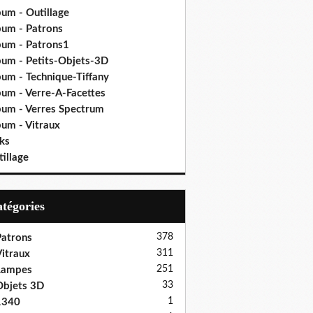
bum - Outillage
bum - Patrons
bum - Patrons1
bum - Petits-Objets-3D
bum - Technique-Tiffany
bum - Verre-A-Facettes
bum - Verres Spectrum
bum - Vitraux
ks
illage
Catégories
378
atrons
311
itraux
251
Lampes
33
bjets 3D
1
1340