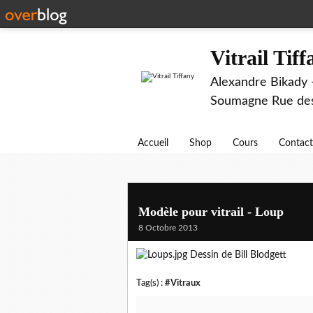
Vitrail Tif
Alexandre Bikady -
Soumagne Rue des 
Accueil
Shop
Cours
Contact
Modèle pour vitrail - Loup
8 Octobre 2013
Dessin de Bill Blodgett
Tag(s) :
#Vitraux