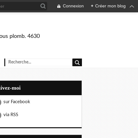
Connexion
+
Créer mon blog
 sous plomb. 4630
uivez-moi
sur Facebook
via RSS