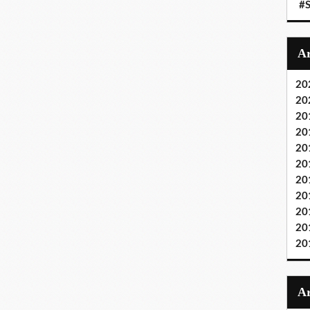
#S
20
20
20
20
20
20
20
20
20
20
20