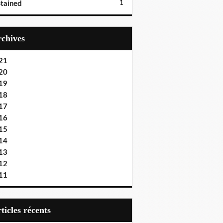
1
tained
Archives
21
20
19
18
17
16
15
14
13
12
11
articles récents