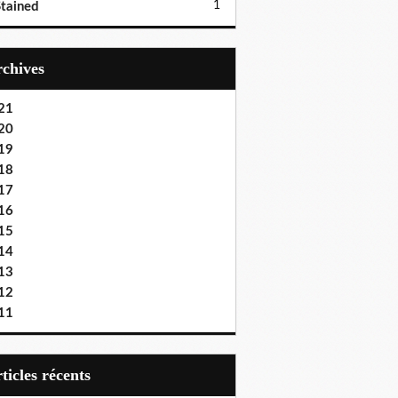
1
tained
Archives
21
20
19
18
17
16
15
14
13
12
11
articles récents