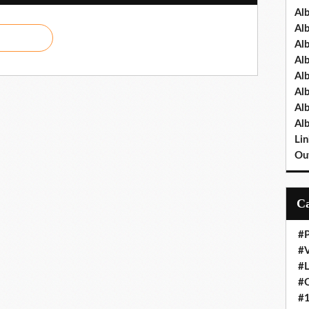
Al
Al
Al
Al
Al
Al
Al
Al
Lin
Out
#P
#V
#
#O
#