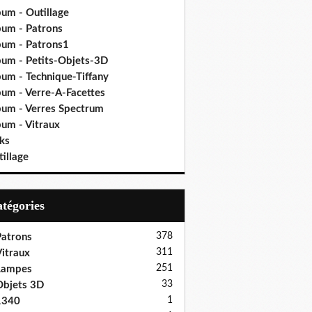
bum - Outillage
bum - Patrons
bum - Patrons1
bum - Petits-Objets-3D
bum - Technique-Tiffany
bum - Verre-A-Facettes
bum - Verres Spectrum
bum - Vitraux
ks
illage
Catégories
378
atrons
311
itraux
251
Lampes
33
bjets 3D
1
1340