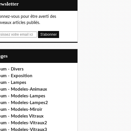
Newsletter
nnez-vous pour être averti des
veaux articles publiés.
ages
bum - Divers
bum - Exposition
bum - Lampes
bum - Modeles-Animaux
bum - Modeles-Lampes
bum - Modeles-Lampes2
bum - Modeles-Miroir
bum - Modeles Vitraux
bum - Modeles-Vitraux2
bum - Modeles-Vitraux3