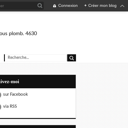
Connexion
+
Créer mon blog
 sous plomb. 4630
uivez-moi
sur Facebook
via RSS