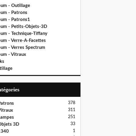
bum - Outillage
bum - Patrons
bum - Patrons1
bum - Petits-Objets-3D
bum - Technique-Tiffany
bum - Verre-A-Facettes
bum - Verres Spectrum
bum - Vitraux
ks
illage
Catégories
378
atrons
311
itraux
251
Lampes
33
bjets 3D
1
1340