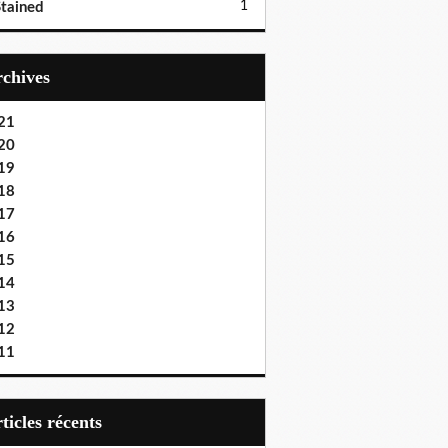
1
tained
Archives
21
20
19
18
17
16
15
14
13
12
11
articles récents