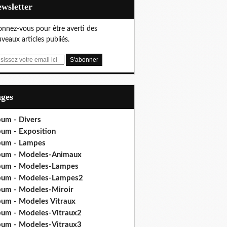
Newsletter
nnez-vous pour être averti des
veaux articles publiés.
ages
bum - Divers
bum - Exposition
bum - Lampes
bum - Modeles-Animaux
bum - Modeles-Lampes
bum - Modeles-Lampes2
bum - Modeles-Miroir
bum - Modeles Vitraux
bum - Modeles-Vitraux2
bum - Modeles-Vitraux3