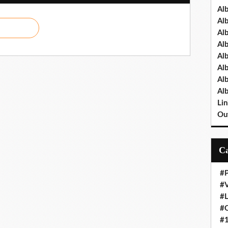
Al
Al
Al
Al
Al
Al
Al
Al
Lin
Out
#P
#V
#
#O
#