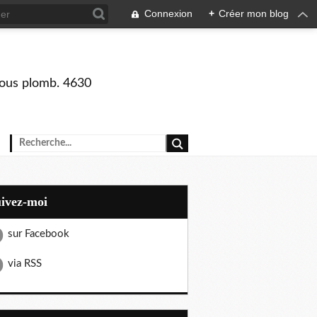
Connexion
+
Créer mon blog
 sous plomb. 4630
uivez-moi
sur Facebook
via RSS