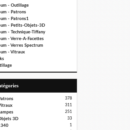
bum - Outillage
bum - Patrons
bum - Patrons1
bum - Petits-Objets-3D
bum - Technique-Tiffany
bum - Verre-A-Facettes
bum - Verres Spectrum
bum - Vitraux
ks
illage
Catégories
378
atrons
311
itraux
251
Lampes
33
bjets 3D
1
1340