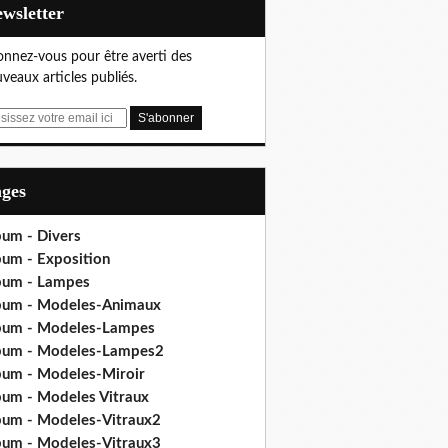
Newsletter
nnez-vous pour être averti des
veaux articles publiés.
ages
bum - Divers
bum - Exposition
bum - Lampes
bum - Modeles-Animaux
bum - Modeles-Lampes
bum - Modeles-Lampes2
bum - Modeles-Miroir
bum - Modeles Vitraux
bum - Modeles-Vitraux2
bum - Modeles-Vitraux3