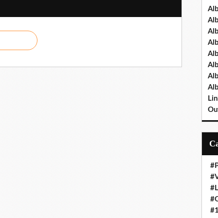
Al
Al
Al
Al
Al
Al
Al
Al
Lin
Out
#P
#V
#
#O
#