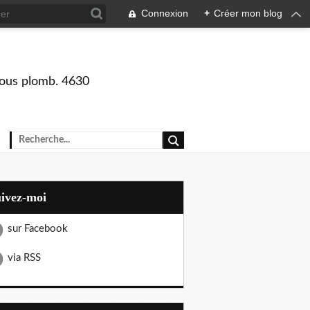
Connexion
+
Créer mon blog
 sous plomb. 4630
uivez-moi
sur Facebook
via RSS