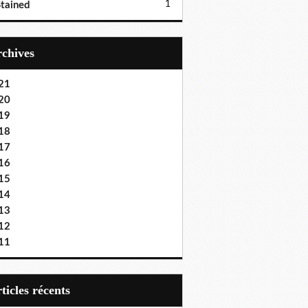
1
tained
Archives
21
20
19
18
17
16
15
14
13
12
11
articles récents