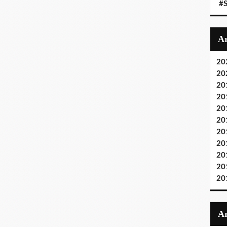
#S
20
20
20
20
20
20
20
20
20
20
20