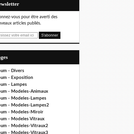
Newsletter
nnez-vous pour être averti des
veaux articles publiés.
ages
bum - Divers
bum - Exposition
bum - Lampes
bum - Modeles-Animaux
bum - Modeles-Lampes
bum - Modeles-Lampes2
bum - Modeles-Miroir
bum - Modeles Vitraux
bum - Modeles-Vitraux2
bum - Modeles-Vitraux3