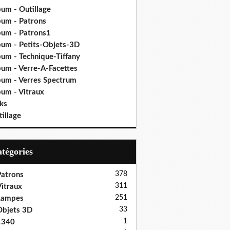
bum - Outillage
bum - Patrons
bum - Patrons1
bum - Petits-Objets-3D
bum - Technique-Tiffany
bum - Verre-A-Facettes
bum - Verres Spectrum
bum - Vitraux
ks
illage
Catégories
378
atrons
311
itraux
251
Lampes
33
bjets 3D
1
1340