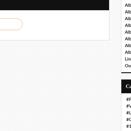
Al
Al
Al
Al
Al
Al
Al
Al
Lin
Out
#P
#V
#
#O
#