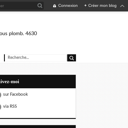
Connexion
+
Créer mon blog
 sous plomb. 4630
uivez-moi
sur Facebook
via RSS