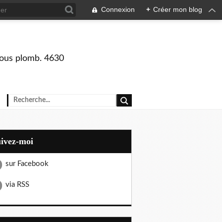
Connexion
+
Créer mon blog
 sous plomb. 4630
uivez-moi
sur Facebook
via RSS