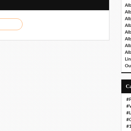
Al
Al
Al
Al
Al
Al
Al
Al
Lin
Out
#P
#V
#
#O
#