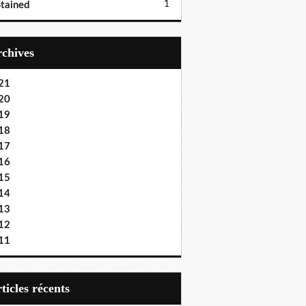
1
tained
Archives
21
20
19
18
17
16
15
14
13
12
11
articles récents