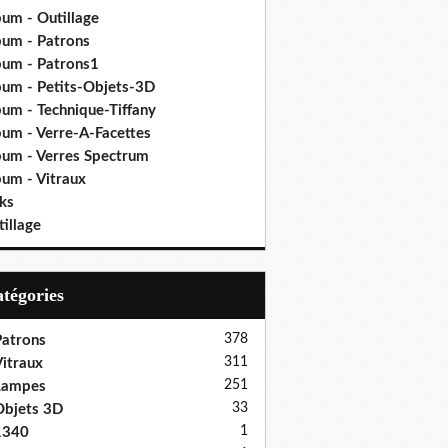
bum - Outillage
bum - Patrons
bum - Patrons1
bum - Petits-Objets-3D
bum - Technique-Tiffany
bum - Verre-A-Facettes
bum - Verres Spectrum
bum - Vitraux
ks
illage
Catégories
378
atrons
311
itraux
251
Lampes
33
bjets 3D
1
1340