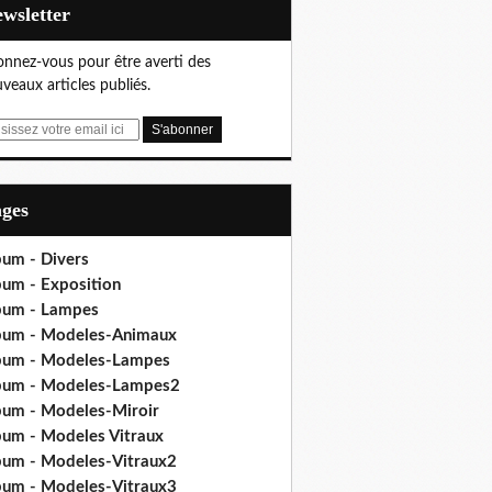
Newsletter
nnez-vous pour être averti des
veaux articles publiés.
ages
bum - Divers
bum - Exposition
bum - Lampes
bum - Modeles-Animaux
bum - Modeles-Lampes
bum - Modeles-Lampes2
bum - Modeles-Miroir
bum - Modeles Vitraux
bum - Modeles-Vitraux2
bum - Modeles-Vitraux3