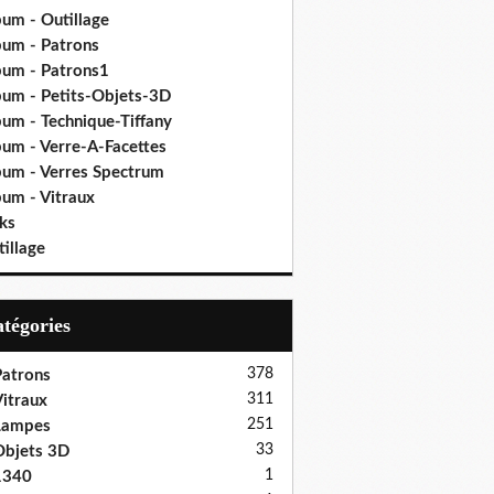
bum - Outillage
bum - Patrons
bum - Patrons1
bum - Petits-Objets-3D
bum - Technique-Tiffany
bum - Verre-A-Facettes
bum - Verres Spectrum
bum - Vitraux
ks
illage
Catégories
378
atrons
311
itraux
251
Lampes
33
bjets 3D
1
1340