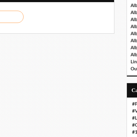
Al
Al
Al
Al
Al
Al
Al
Al
Lin
Out
#P
#V
#
#O
#