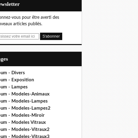
Newsletter
nnez-vous pour être averti des
veaux articles publiés.
ages
bum - Divers
bum - Exposition
bum - Lampes
bum - Modeles-Animaux
bum - Modeles-Lampes
bum - Modeles-Lampes2
bum - Modeles-Miroir
bum - Modeles Vitraux
bum - Modeles-Vitraux2
bum - Modeles-Vitraux3