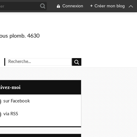
Connexion
+
Créer mon blog
 sous plomb. 4630
uivez-moi
sur Facebook
via RSS