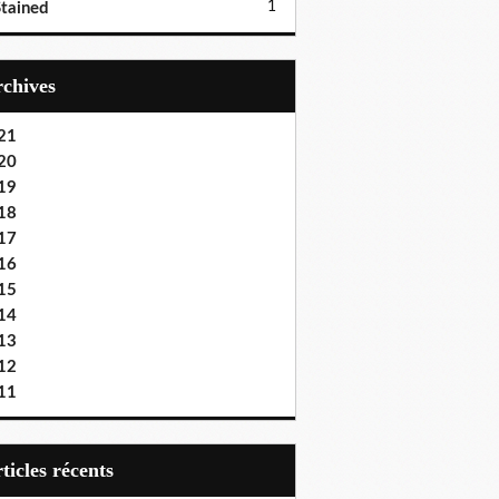
1
tained
Archives
21
20
19
18
17
16
15
14
13
12
11
articles récents