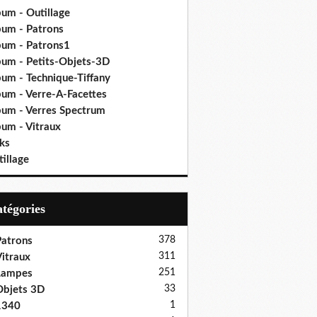
bum - Outillage
bum - Patrons
bum - Patrons1
bum - Petits-Objets-3D
bum - Technique-Tiffany
bum - Verre-A-Facettes
bum - Verres Spectrum
bum - Vitraux
ks
illage
Catégories
378
atrons
311
itraux
251
Lampes
33
bjets 3D
1
1340