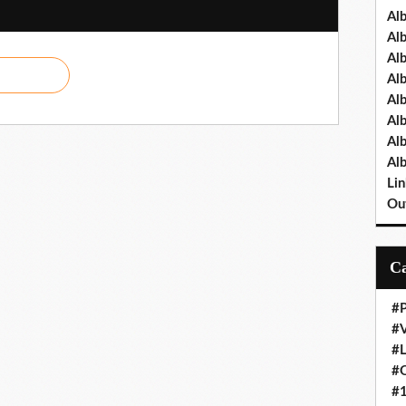
Al
Al
Al
Al
Al
Al
Al
Al
Lin
Out
#P
#V
#
#O
#