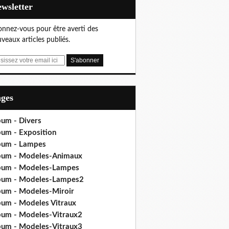
Newsletter
nnez-vous pour être averti des
veaux articles publiés.
ages
bum - Divers
bum - Exposition
bum - Lampes
bum - Modeles-Animaux
bum - Modeles-Lampes
bum - Modeles-Lampes2
bum - Modeles-Miroir
bum - Modeles Vitraux
bum - Modeles-Vitraux2
bum - Modeles-Vitraux3