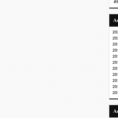
#S
20
20
20
20
20
20
20
20
20
20
20