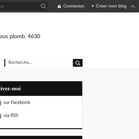
Connexion
+
Créer mon blog
 sous plomb. 4630
uivez-moi
sur Facebook
via RSS