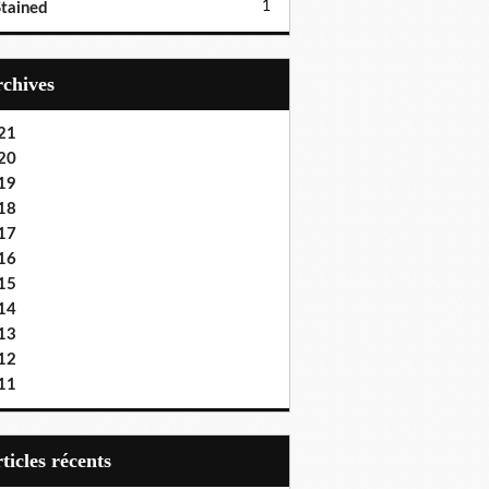
1
tained
Archives
21
20
19
18
17
16
15
14
13
12
11
articles récents