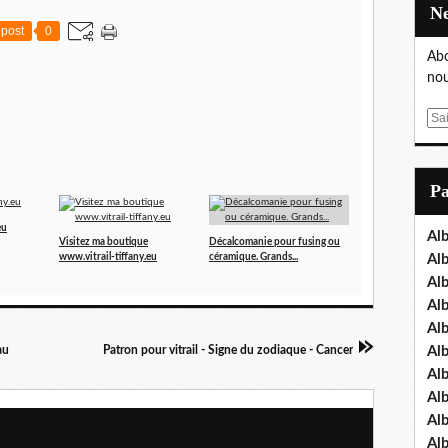
post
0
Abo
nou
E
m
a
i
P
l
eu
Al
Visitez ma boutique
Décalcomanie pour fusing ou
Al
www.vitrail-tiffany.eu
céramique. Grands...
Al
Al
Al
Al
au
Patron pour vitrail - Signe du zodiaque - Cancer
Al
Al
Al
Al