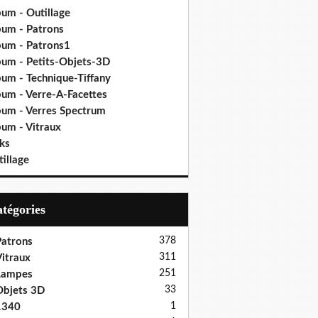
bum - Outillage
bum - Patrons
bum - Patrons1
bum - Petits-Objets-3D
bum - Technique-Tiffany
bum - Verre-A-Facettes
bum - Verres Spectrum
bum - Vitraux
ks
illage
Catégories
378
atrons
311
itraux
251
Lampes
33
bjets 3D
1
1340