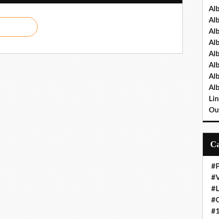
Al
Al
Al
Al
Al
Al
Al
Al
Lin
Out
#P
#V
#
#O
#