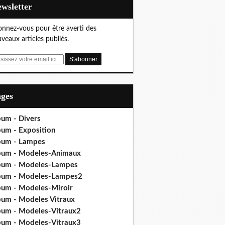
Newsletter
nnez-vous pour être averti des
veaux articles publiés.
ages
bum - Divers
bum - Exposition
bum - Lampes
bum - Modeles-Animaux
bum - Modeles-Lampes
bum - Modeles-Lampes2
bum - Modeles-Miroir
bum - Modeles Vitraux
bum - Modeles-Vitraux2
bum - Modeles-Vitraux3