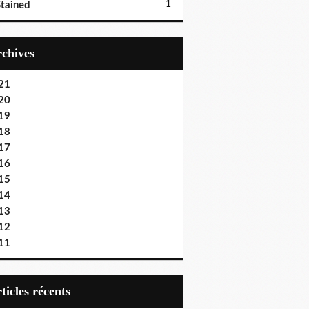
1
tained
Archives
21
20
19
18
17
16
15
14
13
12
11
articles récents