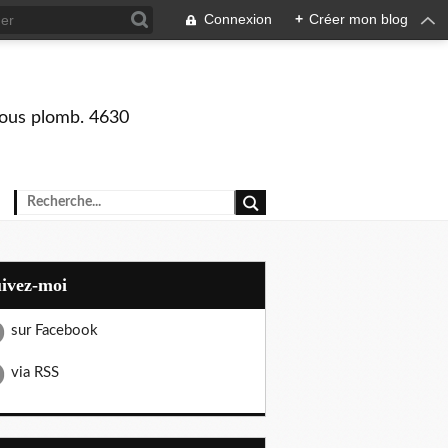
Connexion
+
Créer mon blog
 sous plomb. 4630
uivez-moi
sur Facebook
via RSS