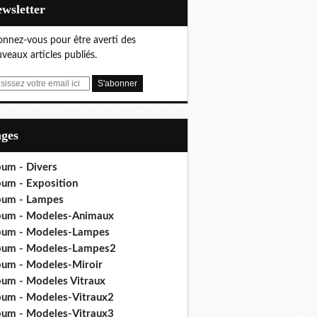
Newsletter
nnez-vous pour être averti des
veaux articles publiés.
ages
bum - Divers
bum - Exposition
bum - Lampes
bum - Modeles-Animaux
bum - Modeles-Lampes
bum - Modeles-Lampes2
bum - Modeles-Miroir
bum - Modeles Vitraux
bum - Modeles-Vitraux2
bum - Modeles-Vitraux3