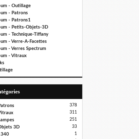
bum - Outillage
bum - Patrons
bum - Patrons1
bum - Petits-Objets-3D
bum - Technique-Tiffany
bum - Verre-A-Facettes
bum - Verres Spectrum
bum - Vitraux
ks
illage
Catégories
378
atrons
311
itraux
251
Lampes
33
bjets 3D
1
1340