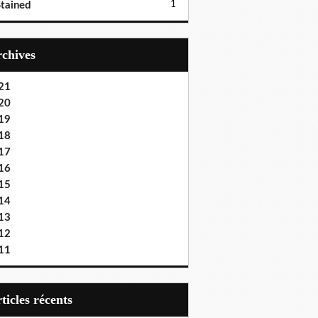
1
tained
Archives
21
20
19
18
17
16
15
14
13
12
11
articles récents