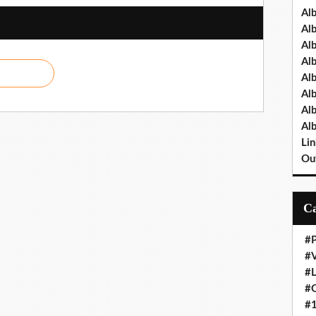
Al
Al
Al
Al
Al
Al
Al
Al
Lin
Out
#P
#V
#
#O
#