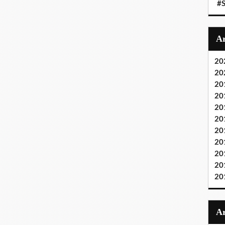
#S
20
20
20
20
20
20
20
20
20
20
20