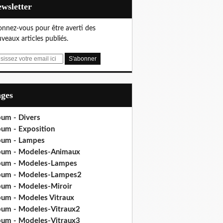
Newsletter
nnez-vous pour être averti des
veaux articles publiés.
ages
bum - Divers
bum - Exposition
bum - Lampes
bum - Modeles-Animaux
bum - Modeles-Lampes
bum - Modeles-Lampes2
bum - Modeles-Miroir
bum - Modeles Vitraux
bum - Modeles-Vitraux2
bum - Modeles-Vitraux3