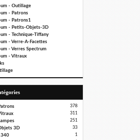
bum - Outillage
bum - Patrons
bum - Patrons1
bum - Petits-Objets-3D
bum - Technique-Tiffany
bum - Verre-A-Facettes
bum - Verres Spectrum
bum - Vitraux
ks
illage
Catégories
378
atrons
311
itraux
251
Lampes
33
bjets 3D
1
1340