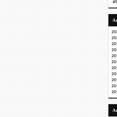
#S
20
20
20
20
20
20
20
20
20
20
20