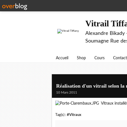
Vitrail Tif
Alexandre Bikady -
Soumagne Rue des 
Accueil
Shop
Cours
Contact
Réalisation d'un vitrail selon la
10 Mars 2011
Vitraux installé
Tag(s) :
#Vitraux