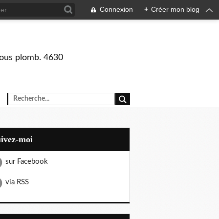
Connexion
+
Créer mon blog
 sous plomb. 4630
uivez-moi
sur Facebook
via RSS