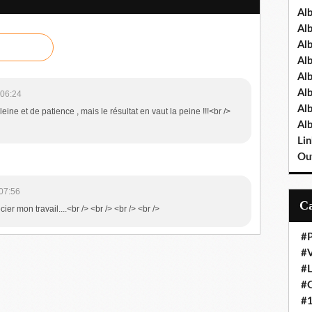
Al
Al
Al
Al
Al
Al
 06:24
Al
eine et de patience , mais le résultat en vaut la peine !!!<br />
Al
Lin
Out
07:56
ier mon travail....<br /> <br /> <br /> <br />
#P
#V
#
#O
#