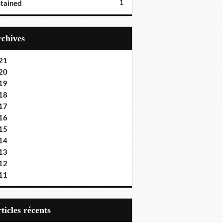
1
tained
Archives
21
20
19
18
17
16
15
14
13
12
11
articles récents