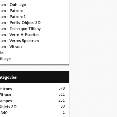
bum - Outillage
bum - Patrons
bum - Patrons1
bum - Petits-Objets-3D
bum - Technique-Tiffany
bum - Verre-A-Facettes
bum - Verres Spectrum
bum - Vitraux
ks
illage
Catégories
378
atrons
311
itraux
251
Lampes
33
bjets 3D
1
1340