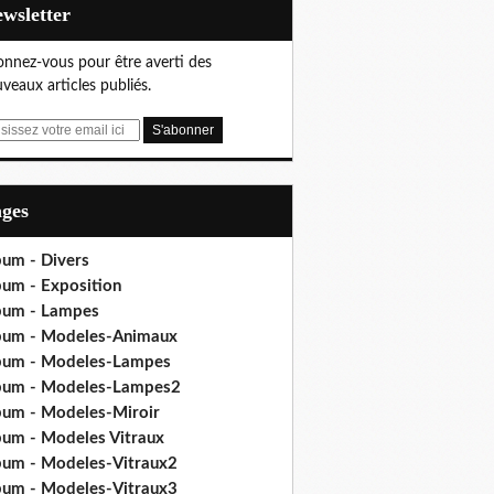
Newsletter
nnez-vous pour être averti des
veaux articles publiés.
ages
bum - Divers
bum - Exposition
bum - Lampes
bum - Modeles-Animaux
bum - Modeles-Lampes
bum - Modeles-Lampes2
bum - Modeles-Miroir
bum - Modeles Vitraux
bum - Modeles-Vitraux2
bum - Modeles-Vitraux3