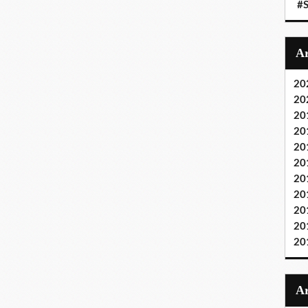
#S
20
20
20
20
20
20
20
20
20
20
20