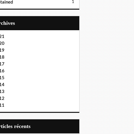
1
tained
Archives
21
20
19
18
17
16
15
14
13
12
11
articles récents