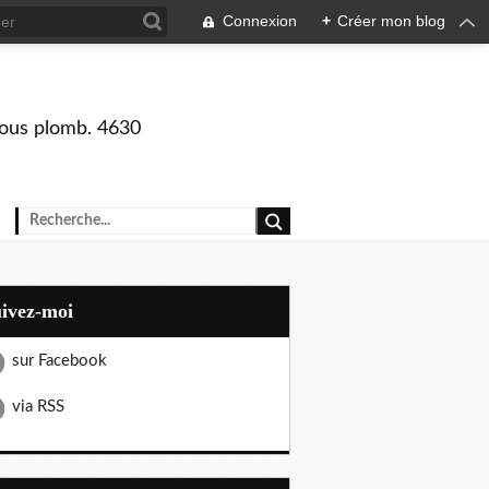
Connexion
+
Créer mon blog
 sous plomb. 4630
uivez-moi
sur Facebook
via RSS