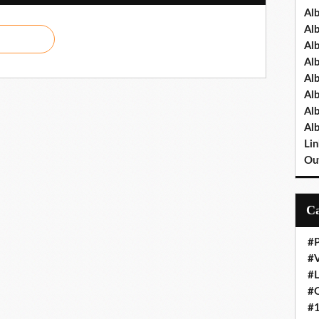
Al
Al
Al
Al
Al
Al
Al
Al
Lin
Out
#P
#V
#
#O
#