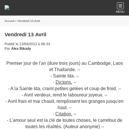
MENU
Accueil
» Vendredi 13 Avril
Vendredi 13 Avril
Publié le 13/04/2012 à 08:34
Par
Alex Bikady
Premier jour de l'an (dure trois jours) au Cambodge, Laos
et Thaïlande. --
- Sainte Ida. --
-
Dictons.
--
- A la Sainte Ida, craint petites gelées et coup de froid. --
- Avril venteux, rend le laboureur joyeux. --
- Avril frais et mai chaud, remplissent les granges jusqu'en
haut. --
-
Citation.
--
- L'amour seul est la clé de toutes choses, le carrefour de
toutes les réalités. (Auteur anonyme) --