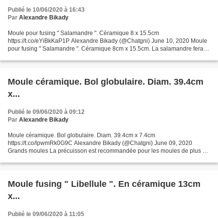
Publié le 10/06/2020 à 16:43
Par
Alexandre Bikady
Moule pour fusing " Salamandre ". Céramique 8 x 15.5cm
https://t.co/eYiBkKaP1P Alexandre Bikady (@Chatgni) June 10, 2020 Moule
pour fusing " Salamandre ". Céramique 8cm x 15.5cm. La salamandre fera
5cm x 12.5cm. 65gr de fritte nécessaire Préparation des...
Moule céramique. Bol globulaire. Diam. 39.4cm
x...
Publié le 09/06/2020 à 09:12
Par
Alexandre Bikady
Moule céramique. Bol globulaire. Diam. 39.4cm x 7.4cm
https://t.co/lpwmRk0G9C Alexandre Bikady (@Chatgni) June 09, 2020
Grands moules La précuisson est recommandée pour les moules de plus de
30 cm. Ce processus, réalisé sur le nouveau moule, renforce...
Moule fusing " Libellule ". En céramique 13cm
x...
Publié le 09/06/2020 à 11:05