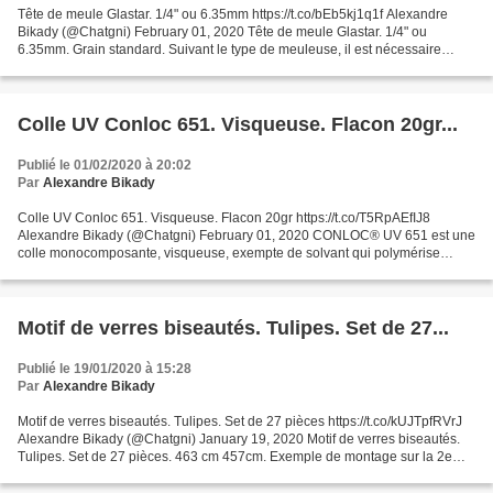
Tête de meule Glastar. 1/4" ou 6.35mm https://t.co/bEb5kj1q1f Alexandre
Bikady (@Chatgni) February 01, 2020 Tête de meule Glastar. 1/4" ou
6.35mm. Grain standard. Suivant le type de meuleuse, il est nécessaire
d'avoir un adaptateur ...article 3030700
Colle UV Conloc 651. Visqueuse. Flacon 20gr...
Publié le 01/02/2020 à 20:02
Par
Alexandre Bikady
Colle UV Conloc 651. Visqueuse. Flacon 20gr https://t.co/T5RpAEfIJ8
Alexandre Bikady (@Chatgni) February 01, 2020 CONLOC® UV 651 est une
colle monocomposante, visqueuse, exempte de solvant qui polymérise
photochimiquement sous l'influence de rayons ultraviolets:...
Motif de verres biseautés. Tulipes. Set de 27...
Publié le 19/01/2020 à 15:28
Par
Alexandre Bikady
Motif de verres biseautés. Tulipes. Set de 27 pièces https://t.co/kUJTpfRVrJ
Alexandre Bikady (@Chatgni) January 19, 2020 Motif de verres biseautés.
Tulipes. Set de 27 pièces. 463 cm 457cm. Exemple de montage sur la 2e
photo