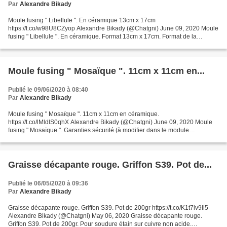
Par
Alexandre Bikady
Moule fusing " Libellule ". En céramique 13cm x 17cm
https://t.co/w98U8CZyop Alexandre Bikady (@Chatgni) June 09, 2020 Moule
fusing " Libellule ". En céramique. Format 13cm x 17cm. Format de la
libellule 10cm x 14cm. Utiliser 100gr de fritte. Préparation...
Moule fusing " Mosaïque ". 11cm x 11cm en...
Publié le 09/06/2020 à 08:40
Par
Alexandre Bikady
Moule fusing " Mosaïque ". 11cm x 11cm en céramique.
https://t.co/lMldlS0qhX Alexandre Bikady (@Chatgni) June 09, 2020 Moule
fusing " Mosaïque ". Garanties sécurité (à modifier dans le module
"Réassurance") Politique de livraison (à modifier dans le module...
Graisse décapante rouge. Griffon S39. Pot de...
Publié le 06/05/2020 à 09:36
Par
Alexandre Bikady
Graisse décapante rouge. Griffon S39. Pot de 200gr https://t.co/K1t7iv9Il5
Alexandre Bikady (@Chatgni) May 06, 2020 Graisse décapante rouge.
Griffon S39. Pot de 200gr. Pour soudure étain sur cuivre non acide.