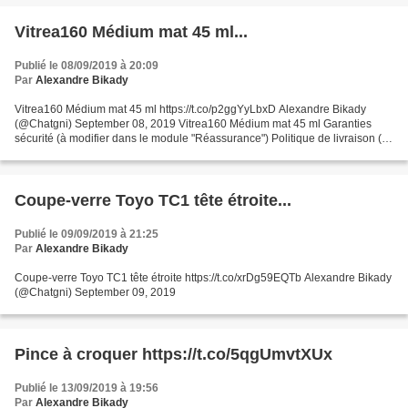
Vitrea160 Médium mat 45 ml...
Publié le 08/09/2019 à 20:09
Par
Alexandre Bikady
Vitrea160 Médium mat 45 ml https://t.co/p2ggYyLbxD Alexandre Bikady
(@Chatgni) September 08, 2019 Vitrea160 Médium mat 45 ml Garanties
sécurité (à modifier dans le module "Réassurance") Politique de livraison (à
modifier dans le module "Réassurance")...
Coupe-verre Toyo TC1 tête étroite...
Publié le 09/09/2019 à 21:25
Par
Alexandre Bikady
Coupe-verre Toyo TC1 tête étroite https://t.co/xrDg59EQTb Alexandre Bikady
(@Chatgni) September 09, 2019
Pince à croquer https://t.co/5qgUmvtXUx
Publié le 13/09/2019 à 19:56
Par
Alexandre Bikady