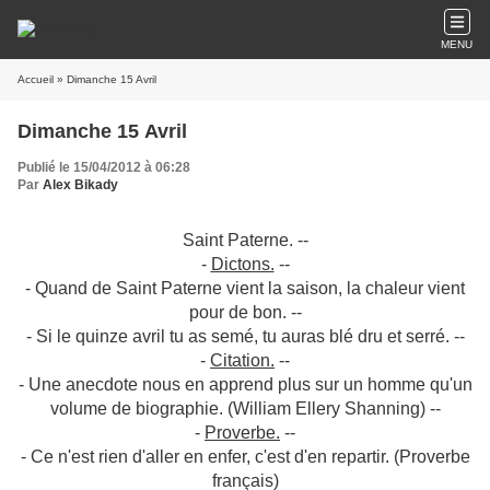
MENU
Accueil
» Dimanche 15 Avril
Dimanche 15 Avril
Publié le 15/04/2012 à 06:28
Par
Alex Bikady
Saint Paterne. --
-
Dictons.
--
- Quand de Saint Paterne vient la saison, la chaleur vient
pour de bon. --
- Si le quinze avril tu as semé, tu auras blé dru et serré. --
-
Citation.
--
- Une anecdote nous en apprend plus sur un homme qu'un
volume de biographie. (William Ellery Shanning) --
-
Proverbe.
--
- Ce n'est rien d'aller en enfer, c'est d'en repartir. (Proverbe
français)