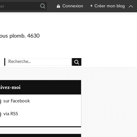
Connexion
+
Créer mon blog
 sous plomb. 4630
uivez-moi
sur Facebook
via RSS