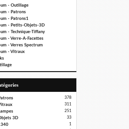
bum - Outillage
bum - Patrons
bum - Patrons1
bum - Petits-Objets-3D
bum - Technique-Tiffany
bum - Verre-A-Facettes
bum - Verres Spectrum
bum - Vitraux
ks
illage
Catégories
378
atrons
311
itraux
251
Lampes
33
bjets 3D
1
1340