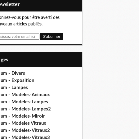
Newsletter
nnez-vous pour être averti des
veaux articles publiés.
ages
bum - Divers
bum - Exposition
bum - Lampes
bum - Modeles-Animaux
bum - Modeles-Lampes
bum - Modeles-Lampes2
bum - Modeles-Miroir
bum - Modeles Vitraux
bum - Modeles-Vitraux2
bum - Modeles-Vitraux3