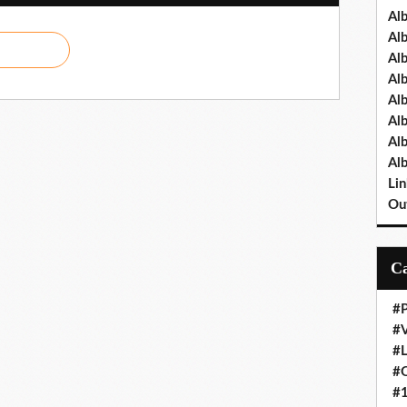
Al
Al
Al
Al
Al
Al
Al
Al
Lin
Out
#P
#V
#
#O
#