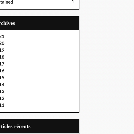
1
tained
Archives
21
20
19
18
17
16
15
14
13
12
11
articles récents