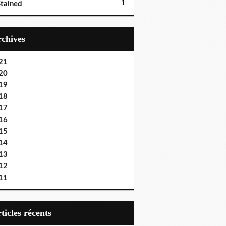
1
tained
Archives
21
20
19
18
17
16
15
14
13
12
11
articles récents