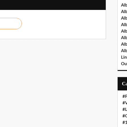
Al
Al
Al
Al
Al
Al
Al
Al
Lin
Out
#P
#V
#
#O
#