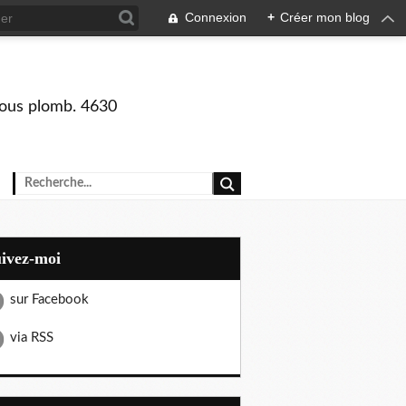
Connexion
+
Créer mon blog
 sous plomb. 4630
uivez-moi
sur Facebook
via RSS