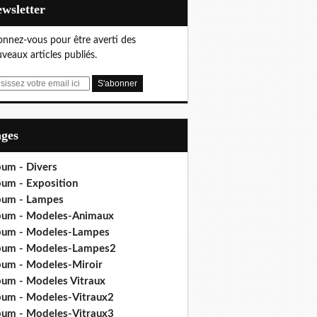
Newsletter
nnez-vous pour être averti des
veaux articles publiés.
ages
bum - Divers
bum - Exposition
bum - Lampes
bum - Modeles-Animaux
bum - Modeles-Lampes
bum - Modeles-Lampes2
bum - Modeles-Miroir
bum - Modeles Vitraux
bum - Modeles-Vitraux2
bum - Modeles-Vitraux3