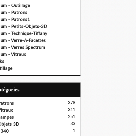
bum - Outillage
bum - Patrons
bum - Patrons1
bum - Petits-Objets-3D
bum - Technique-Tiffany
bum - Verre-A-Facettes
bum - Verres Spectrum
bum - Vitraux
ks
illage
Catégories
378
atrons
311
itraux
251
Lampes
33
bjets 3D
1
1340