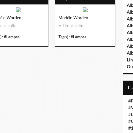
Al
Al
èle Worden
Modèle Worden
Al
Al
re la suite
Lire la suite
Al
) :
#Lampes
Tag(s) :
#Lampes
Al
Al
Al
Lin
Out
#P
#V
#
#O
#