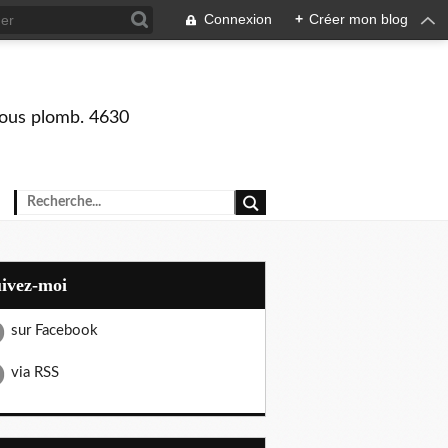
Connexion
+
Créer mon blog
 sous plomb. 4630
uivez-moi
sur Facebook
via RSS