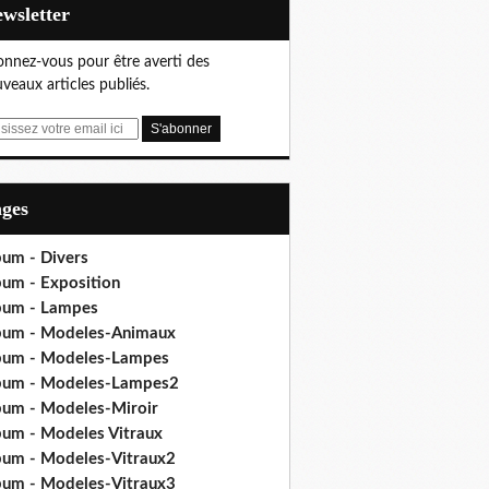
Newsletter
nnez-vous pour être averti des
veaux articles publiés.
ages
bum - Divers
bum - Exposition
bum - Lampes
bum - Modeles-Animaux
bum - Modeles-Lampes
bum - Modeles-Lampes2
bum - Modeles-Miroir
bum - Modeles Vitraux
bum - Modeles-Vitraux2
bum - Modeles-Vitraux3