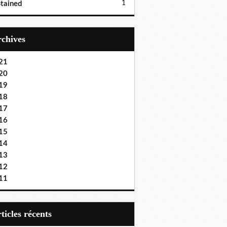
1
tained
Archives
21
20
19
18
17
16
15
14
13
12
11
articles récents