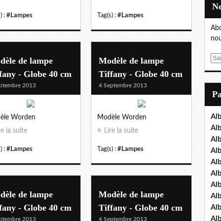
) :
#Lampes
Tag(s) :
#Lampes
Abo
nou
E
dèle de lampe
Modèle de lampe
m
fany - Globe 40 cm
Tiffany - Globe 40 cm
a
ptembre 2013
4 Septembre 2013
i
P
l
Al
èle Worden
Modèle Worden
Al
re la suite
Lire la suite
Al
) :
#Lampes
Tag(s) :
#Lampes
Al
Al
Al
Al
dèle de lampe
Modèle de lampe
Al
fany - Globe 40 cm
Tiffany - Globe 40 cm
Al
Al
ptembre 2013
4 Septembre 2013