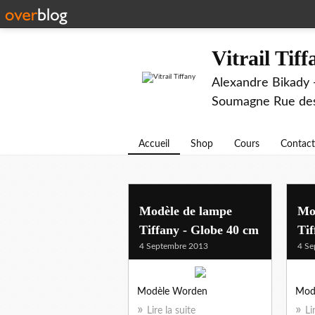
Vitrail Tif
Alexandre Bikady -
Soumagne Rue des 
Accueil
Shop
Cours
Contact
Modèle de lampe
Mo
Tiffany - Globe 40 cm
Tif
4 Septembre 2013
4 Se
Modèle Worden
Mod
Lire la suite
Li