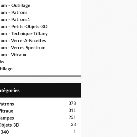
bum - Outillage
bum - Patrons
bum - Patrons1
bum - Petits-Objets-3D
bum - Technique-Tiffany
bum - Verre-A-Facettes
bum - Verres Spectrum
bum - Vitraux
ks
illage
Catégories
378
atrons
311
itraux
251
Lampes
33
bjets 3D
1
1340