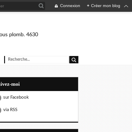
Connexion
+
Créer mon blog
 sous plomb. 4630
uivez-moi
sur Facebook
via RSS