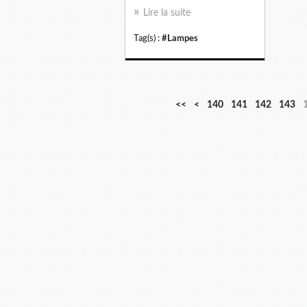
Lire la suite
Tag(s) :
#Lampes
1
1
1
1
<<
<
140
141
142
143
0
1
2
3
0
0
0
0