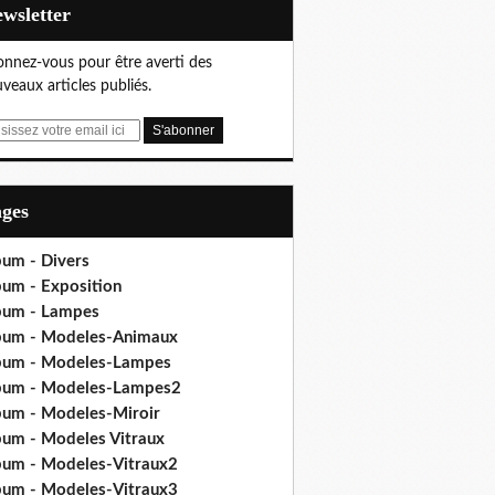
Newsletter
nnez-vous pour être averti des
veaux articles publiés.
ages
bum - Divers
bum - Exposition
bum - Lampes
bum - Modeles-Animaux
bum - Modeles-Lampes
bum - Modeles-Lampes2
bum - Modeles-Miroir
bum - Modeles Vitraux
bum - Modeles-Vitraux2
bum - Modeles-Vitraux3