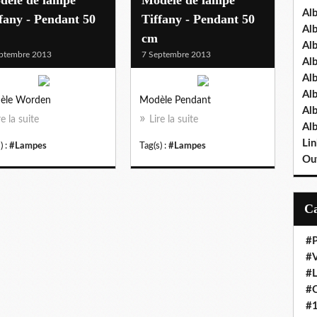
Al
fany - Pendant 50
Tiffany - Pendant 50
Al
cm
Al
ptembre 2013
7 Septembre 2013
Al
Al
Al
èle Worden
Modèle Pendant
Al
re la suite
Lire la suite
Al
Lin
) :
#Lampes
Tag(s) :
#Lampes
Out
#P
#V
#
#O
#