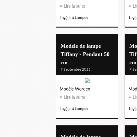
Lire la suite
Li
Tag(s) :
#Lampes
Tag(s
Modèle de lampe
Mo
Tiffany - Pendant 50
Tif
cm
cm
7 Septembre 2013
7 Se
Modèle Worden
Mod
Lire la suite
Li
Tag(s) :
#Lampes
Tag(s
Modèle de lampe
Mo