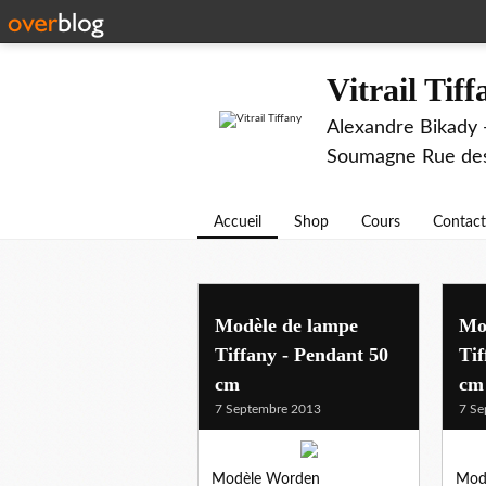
Vitrail Tif
Alexandre Bikady -
Soumagne Rue des 
Accueil
Shop
Cours
Contact
Modèle de lampe
Mo
Tiffany - Pendant 50
Tif
cm
cm
7 Septembre 2013
7 Se
Modèle Worden
Mod