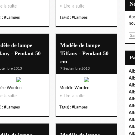
re la suite
Lire la suite
Abo
) :
#Lampes
Tag(s) :
#Lampes
nou
E
m
dèle de lampe
Modèle de lampe
a
fany - Pendant 50
Tiffany - Pendant 50
i
P
cm
l
ptembre 2013
7 Septembre 2013
Al
Al
Al
èle Worden
Modèle Worden
Al
re la suite
Lire la suite
Al
Al
) :
#Lampes
Tag(s) :
#Lampes
Al
Al
Al
Al
dèle de lampe
Modèle de lampe