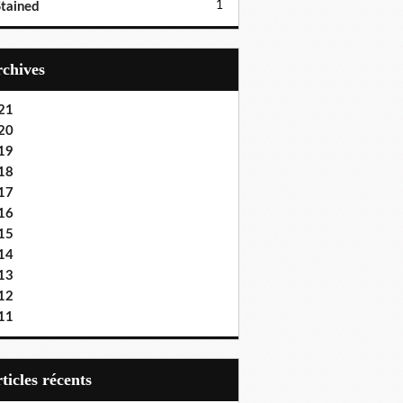
1
tained
Archives
21
20
19
18
17
16
15
14
13
12
11
articles récents