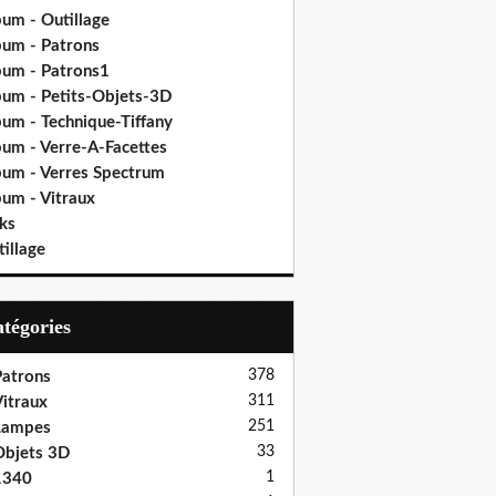
bum - Outillage
bum - Patrons
bum - Patrons1
bum - Petits-Objets-3D
bum - Technique-Tiffany
bum - Verre-A-Facettes
bum - Verres Spectrum
bum - Vitraux
ks
illage
Catégories
378
atrons
311
itraux
251
Lampes
33
bjets 3D
1
1340