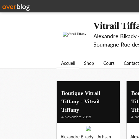
Vitrail Tif
Alexandre Bikady -
Soumagne Rue des 
Accueil
Shop
Cours
Contact
Boutique Vitrail
Bou
Tiffany - Vitrail
Tif
Tiffany
Tif
4 Novembre 2015
4 N
Alexandre Bikady - Artisan
Alex