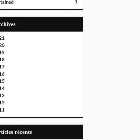
1
tained
Archives
21
20
19
18
17
16
15
14
13
12
11
articles récents