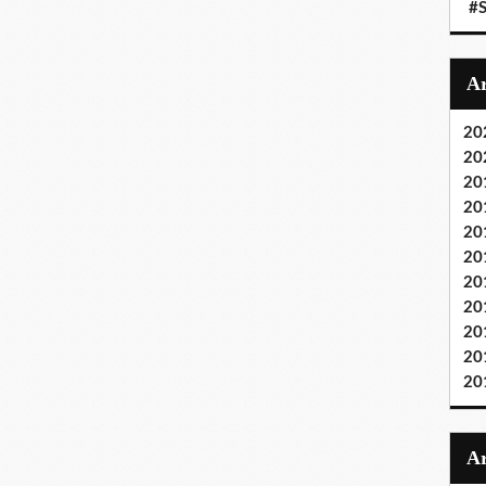
#S
20
20
20
20
20
20
20
20
20
20
20