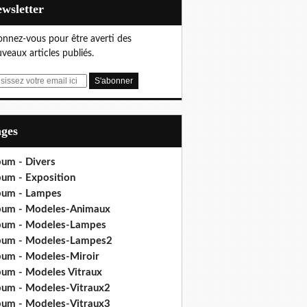
Newsletter
nnez-vous pour être averti des
veaux articles publiés.
ages
bum - Divers
bum - Exposition
bum - Lampes
bum - Modeles-Animaux
bum - Modeles-Lampes
bum - Modeles-Lampes2
bum - Modeles-Miroir
bum - Modeles Vitraux
bum - Modeles-Vitraux2
bum - Modeles-Vitraux3