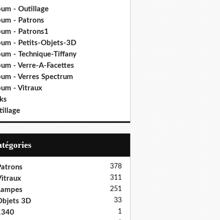
bum - Outillage
bum - Patrons
bum - Patrons1
bum - Petits-Objets-3D
bum - Technique-Tiffany
bum - Verre-A-Facettes
bum - Verres Spectrum
bum - Vitraux
ks
illage
Catégories
378
atrons
311
itraux
251
Lampes
33
bjets 3D
1
1340