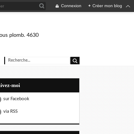
Connexion
+
Créer mon blog
 sous plomb. 4630
uivez-moi
sur Facebook
via RSS