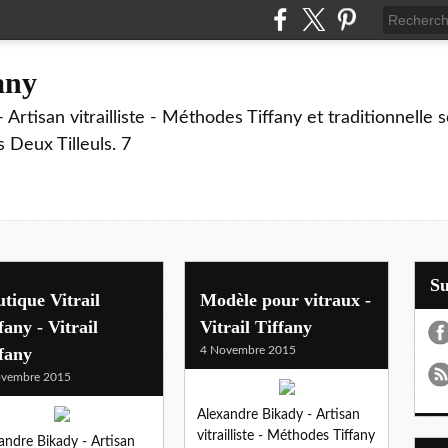
fany
 Artisan vitrailliste - Méthodes Tiffany et traditionnelle
Deux Tilleuls. 7
S
tique Vitrail
Modèle pour vitraux -
fany - Vitrail
Vitrail Tiffany
fany
4 Novembre 2015
ovembre 2015
Alexandre Bikady - Artisan
vitrailliste - Méthodes Tiffany
andre Bikady - Artisan