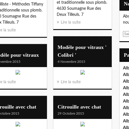
et traditionnelle sous plomb.
ailliste - Méthodes Tiffany
4630 Soumagne Rue des
raditionnelle sous plomb.
Deux Tilleuls. 7
0 Soumagne Rue des
Abo
 Tilleuls. 7
Lire la suite
nou
re la suite
E
m
a
Modèle pour vitraux '
i
dèle pour vitraux
Colibri '
P
l
ovembre 2015
4 Novembre 2015
Al
Al
Al
re la suite
Lire la suite
Al
Al
Al
rouille avec chat
Citrouille avec chat
Al
ctobre 2015
29 Octobre 2015
Al
Al
Al