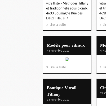
vitrailliste - Méthodes Tiffany
vitr
et traditionnelle sous plomb.
et t
4630 Soumagne Rue des
463
Deux Tilleuls. 7
Deux
Lire la suite
Li
Modèle pour vitraux
Mo
4 Novembre 2015
4 N
Lire la suite
Li
Boutique Vitrail
Cit
Tiffany
29 O
1 Novembre 2015